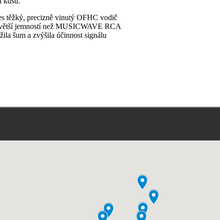
h kusů.
es těžký, precizně vinutý OFHC vodič
bu s větší jemností než MUSICWAVE RCA
žila šum a zvýšila účinnost signálu