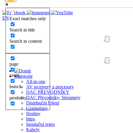
EN
Exact matches only
Search in title
Search in content
page
cenik
Kategorie
All-in-one
bstock
AV receivery a procesory
DAC PŘEVODNÍKY
DAC Převodníky, Streamery
produkty
Distribuční řešení
Gramofony
Hodiny
https
Instalační repro
Kabely