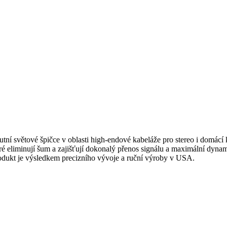
lutní světové špičce v oblasti high-endové kabeláže pro stereo i domác
teré eliminují šum a zajišťují dokonalý přenos signálu a maximální dy
produkt je výsledkem precizního vývoje a ruční výroby v USA.