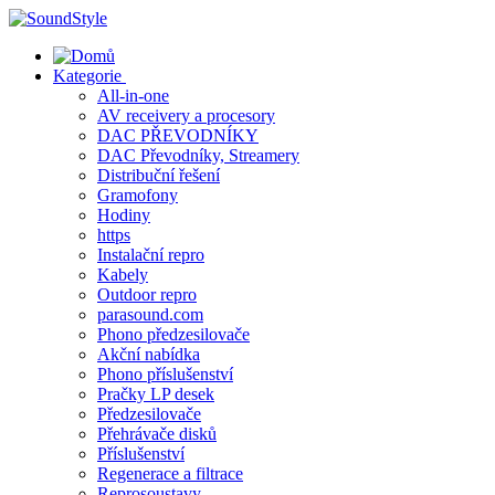
Skip
to
content
Kategorie
All-in-one
AV receivery a procesory
DAC PŘEVODNÍKY
DAC Převodníky, Streamery
Distribuční řešení
Gramofony
Hodiny
https
Instalační repro
Kabely
Outdoor repro
parasound.com
Phono předzesilovače
Akční nabídka
Phono příslušenství
Pračky LP desek
Předzesilovače
Přehrávače disků
Příslušenství
Regenerace a filtrace
Reprosoustavy