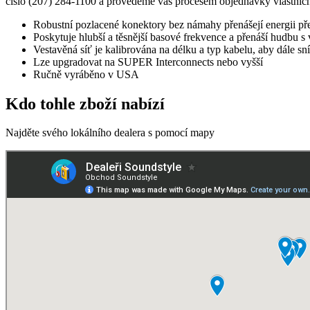
číslo (207) 284-1100 a provedeme vás procesem objednávky vlastníc
Robustní pozlacené konektory bez námahy přenášejí energii př
Poskytuje hlubší a těsnější basové frekvence a přenáší hud
Vestavěná síť je kalibrována na délku a typ kabelu, aby dále sní
Lze upgradovat na SUPER Interconnects nebo vyšší
Ručně vyráběno v USA
Kdo tohle zboží nabízí
Najděte svého lokálního dealera s pomocí mapy