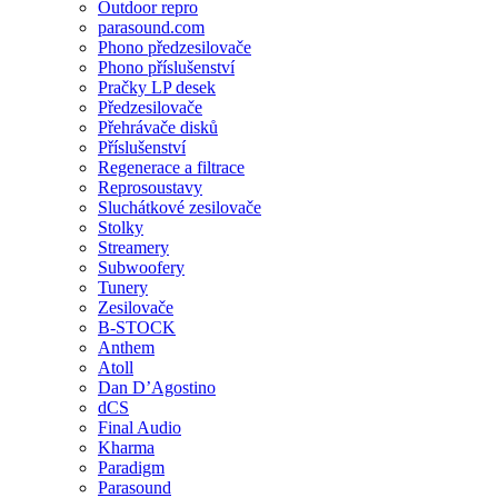
Outdoor repro
parasound.com
Phono předzesilovače
Phono příslušenství
Pračky LP desek
Předzesilovače
Přehrávače disků
Příslušenství
Regenerace a filtrace
Reprosoustavy
Sluchátkové zesilovače
Stolky
Streamery
Subwoofery
Tunery
Zesilovače
B-STOCK
Anthem
Atoll
Dan D’Agostino
dCS
Final Audio
Kharma
Paradigm
Parasound