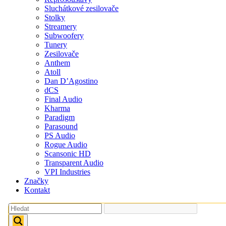
Sluchátkové zesilovače
Stolky
Streamery
Subwoofery
Tunery
Zesilovače
Anthem
Atoll
Dan D’Agostino
dCS
Final Audio
Kharma
Paradigm
Parasound
PS Audio
Rogue Audio
Scansonic HD
Transparent Audio
VPI Industries
Značky
Kontakt