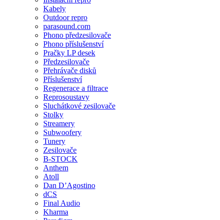
Kabely
Outdoor repro
parasound.com
Phono předzesilovače
Phono příslušenství
Pračky LP desek
Předzesilovače
Přehrávače disků
Příslušenství
Regenerace a filtrace
Reprosoustavy
Sluchátkové zesilovače
Stolky
Streamery
Subwoofery
Tunery
Zesilovače
B-STOCK
Anthem
Atoll
Dan D’Agostino
dCS
Final Audio
Kharma