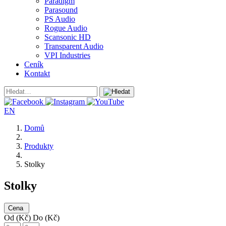
Paradigm
Parasound
PS Audio
Rogue Audio
Scansonic HD
Transparent Audio
VPI Industries
Ceník
Kontakt
EN
Domů
Produkty
Stolky
Stolky
Cena
Od (Kč)
Do (Kč)