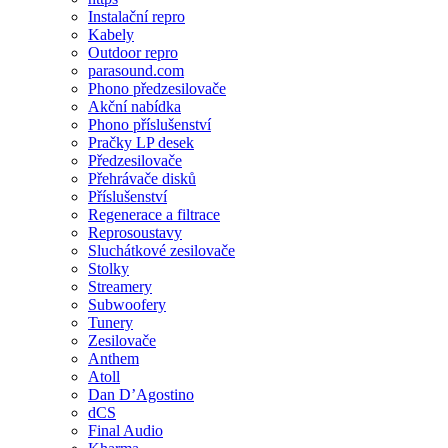
Instalační repro
Kabely
Outdoor repro
parasound.com
Phono předzesilovače
Akční nabídka
Phono příslušenství
Pračky LP desek
Předzesilovače
Přehrávače disků
Příslušenství
Regenerace a filtrace
Reprosoustavy
Sluchátkové zesilovače
Stolky
Streamery
Subwoofery
Tunery
Zesilovače
Anthem
Atoll
Dan D’Agostino
dCS
Final Audio