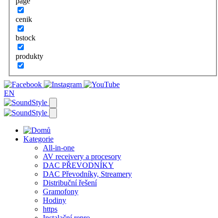
page
cenik
bstock
produkty
EN
Kategorie
All-in-one
AV receivery a procesory
DAC PŘEVODNÍKY
DAC Převodníky, Streamery
Distribuční řešení
Gramofony
Hodiny
https
Instalační repro