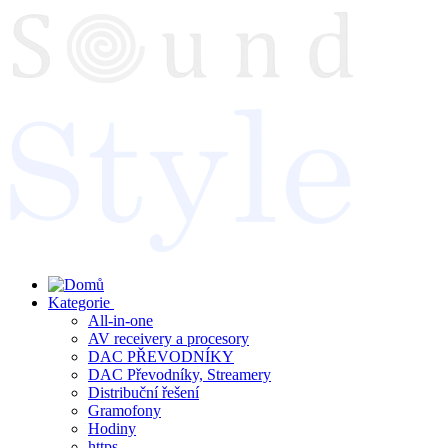
Skip
to
content
Kategorie
All-in-one
AV receivery a procesory
DAC PŘEVODNÍKY
DAC Převodníky, Streamery
Distribuční řešení
Gramofony
Hodiny
https