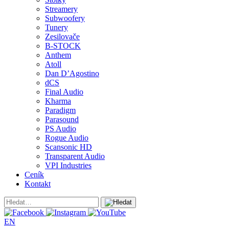
Streamery
Subwoofery
Tunery
Zesilovače
B-STOCK
Anthem
Atoll
Dan D’Agostino
dCS
Final Audio
Kharma
Paradigm
Parasound
PS Audio
Rogue Audio
Scansonic HD
Transparent Audio
VPI Industries
Ceník
Kontakt
EN