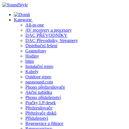
Skip
to
content
Kategorie
All-in-one
AV receivery a procesory
DAC PŘEVODNÍKY
DAC Převodníky, Streamery
Distribuční řešení
Gramofony
Hodiny
https
Instalační repro
Kabely
Outdoor repro
parasound.com
Phono předzesilovače
Akční nabídka
Phono příslušenství
Pračky LP desek
Předzesilovače
Přehrávače disků
Příslušenství
Regenerace a filtrace
Reprosoustavy