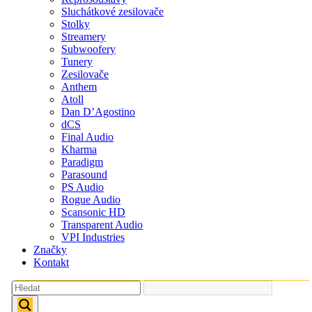
Sluchátkové zesilovače
Stolky
Streamery
Subwoofery
Tunery
Zesilovače
Anthem
Atoll
Dan D’Agostino
dCS
Final Audio
Kharma
Paradigm
Parasound
PS Audio
Rogue Audio
Scansonic HD
Transparent Audio
VPI Industries
Značky
Kontakt