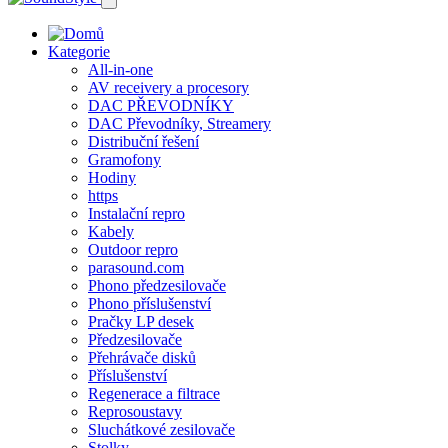
Kategorie
All-in-one
AV receivery a procesory
DAC PŘEVODNÍKY
DAC Převodníky, Streamery
Distribuční řešení
Gramofony
Hodiny
https
Instalační repro
Kabely
Outdoor repro
parasound.com
Phono předzesilovače
Phono příslušenství
Pračky LP desek
Předzesilovače
Přehrávače disků
Příslušenství
Regenerace a filtrace
Reprosoustavy
Sluchátkové zesilovače
Stolky