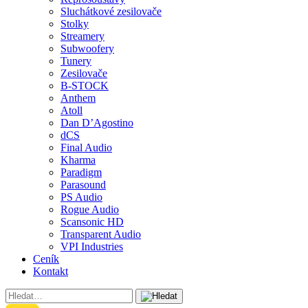
Sluchátkové zesilovače
Stolky
Streamery
Subwoofery
Tunery
Zesilovače
B-STOCK
Anthem
Atoll
Dan D’Agostino
dCS
Final Audio
Kharma
Paradigm
Parasound
PS Audio
Rogue Audio
Scansonic HD
Transparent Audio
VPI Industries
Ceník
Kontakt