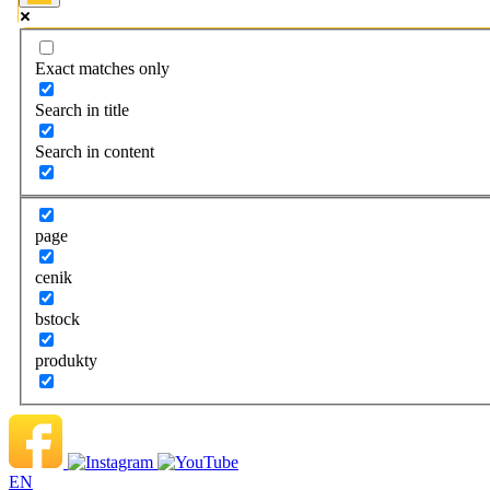
Exact matches only
Search in title
Search in content
page
cenik
bstock
produkty
EN