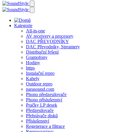
Kategorie
All-in-one
AV receivery a procesory
DAC PŘEVODNÍKY
DAC Převodníky, Streamery
Distribuční řešení
Gramofony
Hodiny
https
Instalační repro
Kabely
Outdoor repro
parasound.com
Phono předzesilovače
Phono příslušenství
Pračky LP desek
Předzesilovače
Přehrávače disků
Příslušenství
Regenerace a filtrace
Reprosoustavy