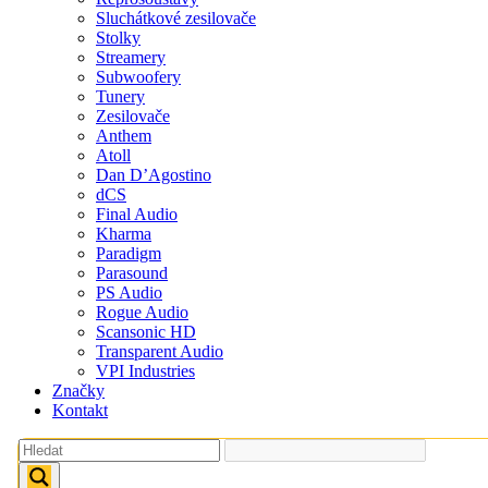
Sluchátkové zesilovače
Stolky
Streamery
Subwoofery
Tunery
Zesilovače
Anthem
Atoll
Dan D’Agostino
dCS
Final Audio
Kharma
Paradigm
Parasound
PS Audio
Rogue Audio
Scansonic HD
Transparent Audio
VPI Industries
Značky
Kontakt