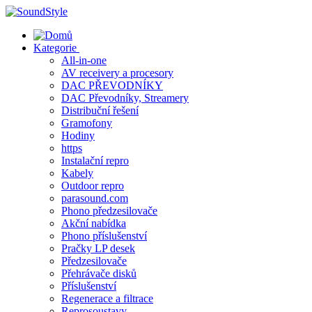
Skip
to
content
Kategorie
All-in-one
AV receivery a procesory
DAC PŘEVODNÍKY
DAC Převodníky, Streamery
Distribuční řešení
Gramofony
Hodiny
https
Instalační repro
Kabely
Outdoor repro
parasound.com
Phono předzesilovače
Akční nabídka
Phono příslušenství
Pračky LP desek
Předzesilovače
Přehrávače disků
Příslušenství
Regenerace a filtrace
Reprosoustavy