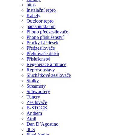
https
Instalační repro
Kabely
Outdoor repro
parasound.com
Phono předzesilovače
Phono příslušenství
Pračky LP desek
Předzesilovače
Přehrávače disků
Příslušenství
Regenerace a filtrace
Reprosoustavy
Sluchátkové zesilovače
Stolky
Streamery
Subwoofery
Tunery
Zesilovače
B-STOCK
Anthem
Atoll
Dan D’Agostino
dCS
Final Audio