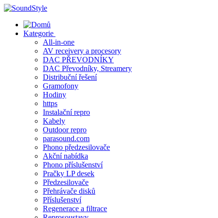
Skip
to
content
Kategorie
All-in-one
AV receivery a procesory
DAC PŘEVODNÍKY
DAC Převodníky, Streamery
Distribuční řešení
Gramofony
Hodiny
https
Instalační repro
Kabely
Outdoor repro
parasound.com
Phono předzesilovače
Akční nabídka
Phono příslušenství
Pračky LP desek
Předzesilovače
Přehrávače disků
Příslušenství
Regenerace a filtrace
Reprosoustavy