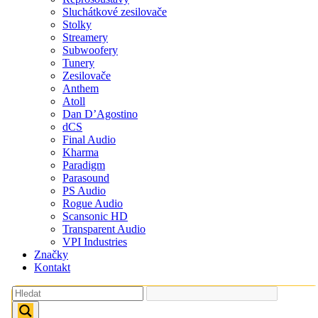
Sluchátkové zesilovače
Stolky
Streamery
Subwoofery
Tunery
Zesilovače
Anthem
Atoll
Dan D’Agostino
dCS
Final Audio
Kharma
Paradigm
Parasound
PS Audio
Rogue Audio
Scansonic HD
Transparent Audio
VPI Industries
Značky
Kontakt