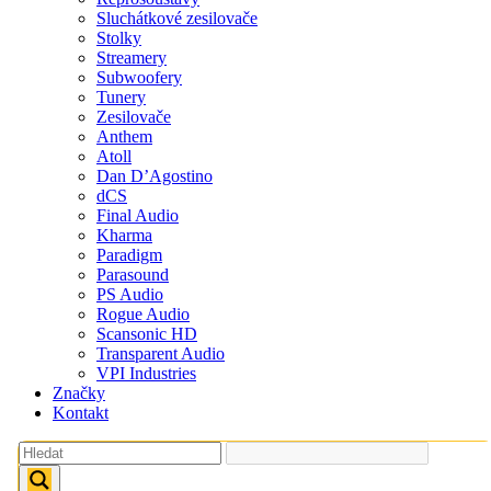
Sluchátkové zesilovače
Stolky
Streamery
Subwoofery
Tunery
Zesilovače
Anthem
Atoll
Dan D’Agostino
dCS
Final Audio
Kharma
Paradigm
Parasound
PS Audio
Rogue Audio
Scansonic HD
Transparent Audio
VPI Industries
Značky
Kontakt