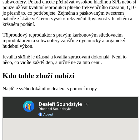
subwoofery. Pokud chcete přehrávat vysokou hladinou SPL nebo si
pouze užívat kvalitní reprodukci plného frekvenčního rozsahu, Q10
je přesně to, co potřebujete. Zejména s páskovaným tweetrem
nahoře získáte veškerou vysokofrekvenční třpytavost v hladkém a
krásném podání.
Tříproudový reproduktor s pravým karbonovým středovacím
reproduktorem a subwoofery zajišťuje dynamický a organický
hudební výkon.
Kvalita skříně je úžasná a kvalita zpracování dokonalá. Není to
něco, co vidíte každý den, a určitě ne za tuto cenu.
Kdo tohle zboží nabízí
Najděte svého lokálního dealera s pomocí mapy