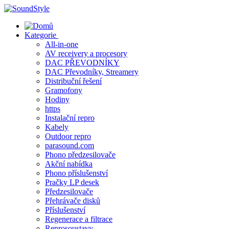
Skip
to
content
Kategorie
All-in-one
AV receivery a procesory
DAC PŘEVODNÍKY
DAC Převodníky, Streamery
Distribuční řešení
Gramofony
Hodiny
https
Instalační repro
Kabely
Outdoor repro
parasound.com
Phono předzesilovače
Akční nabídka
Phono příslušenství
Pračky LP desek
Předzesilovače
Přehrávače disků
Příslušenství
Regenerace a filtrace
Reprosoustavy