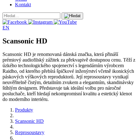
Kontakt
EN
Scansonic HD
Scansonic HD je renomovaná dánská značka, která přináší
prémiový audiofilský zážitek za překvapivě dostupnou cenu. Těží z
úzkého technologického spojenectví s legendárním výrobcem
Raidho, od kterého přebírá špičkové inženýrství včetně ikonických
páskových výškových reproduktorů. Její reprosoustavy vynikají
neuvěřitelně čistým, detailním zvukem a elegantním, skandinávsky
štíhlým designem. Představuje tak ideální volbu pro náročné
posluchače, kteří hledají nekompromisní kvalitu a estetický klenot
do moderního interiéru.
Produkty
Scansonic HD
Reprosoustavy