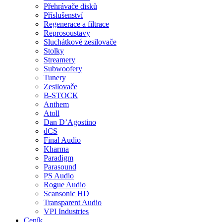
Přehrávače disků
Příslušenství
Regenerace a filtrace
Reprosoustavy
Sluchátkové zesilovače
Stolky
Streamery
Subwoofery
Tunery
Zesilovače
B-STOCK
Anthem
Atoll
Dan D’Agostino
dCS
Final Audio
Kharma
Paradigm
Parasound
PS Audio
Rogue Audio
Scansonic HD
Transparent Audio
VPI Industries
Ceník