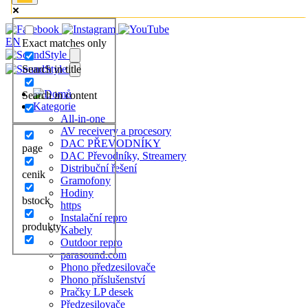
EN
Exact matches only
Search in title
Search in content
Kategorie
All-in-one
AV receivery a procesory
DAC PŘEVODNÍKY
page
DAC Převodníky, Streamery
Distribuční řešení
cenik
Gramofony
Hodiny
bstock
https
Instalační repro
produkty
Kabely
Outdoor repro
parasound.com
Phono předzesilovače
Phono příslušenství
Pračky LP desek
Předzesilovače