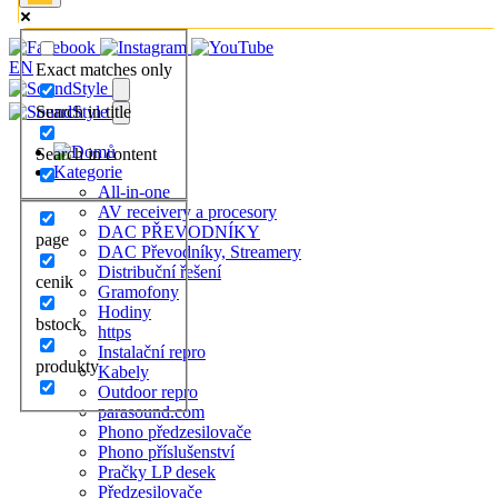
EN
Exact matches only
Search in title
Search in content
Kategorie
All-in-one
AV receivery a procesory
DAC PŘEVODNÍKY
page
DAC Převodníky, Streamery
Distribuční řešení
cenik
Gramofony
Hodiny
bstock
https
Instalační repro
produkty
Kabely
Outdoor repro
parasound.com
Phono předzesilovače
Phono příslušenství
Pračky LP desek
Předzesilovače