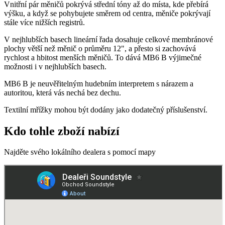
Vnitřní pár měničů pokrývá střední tóny až do místa, kde přebírá
výšku, a když se pohybujete směrem od centra, měniče pokrývají
stále více nižších registrů.
V nejhlubších basech lineární řada dosahuje celkové membránové
plochy větší než měnič o průměru 12", a přesto si zachovává
rychlost a hbitost menších měničů. To dává MB6 B výjimečné
možnosti i v nejhlubších basech.
MB6 B je neuvěřitelným hudebním interpretem s nárazem a
autoritou, která vás nechá bez dechu.
Textilní mřížky mohou být dodány jako dodatečný příslušenství.
Kdo tohle zboží nabízí
Najděte svého lokálního dealera s pomocí mapy