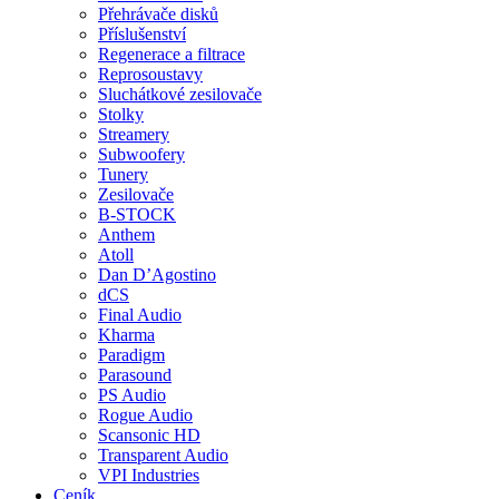
Přehrávače disků
Příslušenství
Regenerace a filtrace
Reprosoustavy
Sluchátkové zesilovače
Stolky
Streamery
Subwoofery
Tunery
Zesilovače
B-STOCK
Anthem
Atoll
Dan D’Agostino
dCS
Final Audio
Kharma
Paradigm
Parasound
PS Audio
Rogue Audio
Scansonic HD
Transparent Audio
VPI Industries
Ceník