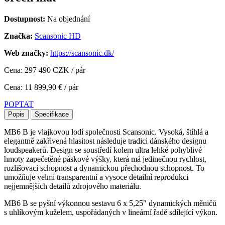
Dostupnost:
Na objednání
Značka:
Scansonic HD
Web značky:
https://scansonic.dk/
Cena: 297 490 CZK / pár
Cena: 11 899,90 € / pár
POPTAT
Popis
Specifikace
MB6 B je vlajkovou lodí společnosti Scansonic. Vysoká, štíhlá a
elegantně zakřivená hlasitost následuje tradici dánského designu
loudspeakerů. Design se soustředí kolem ultra lehké pohyblivé
hmoty zapečetěné páskové výšky, která má jedinečnou rychlost,
rozlišovací schopnost a dynamickou přechodnou schopnost. To
umožňuje velmi transparentní a vysoce detailní reprodukci
nejjemnějších detailů zdrojového materiálu.
MB6 B se pyšní výkonnou sestavu 6 x 5,25" dynamických měničů
s uhlíkovým kuželem, uspořádaných v lineární řadě sdílející výkon.