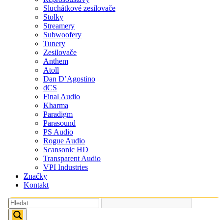
Sluchátkové zesilovače
Stolky
Streamery
Subwoofery
Tunery
Zesilovače
Anthem
Atoll
Dan D’Agostino
dCS
Final Audio
Kharma
Paradigm
Parasound
PS Audio
Rogue Audio
Scansonic HD
Transparent Audio
VPI Industries
Značky
Kontakt