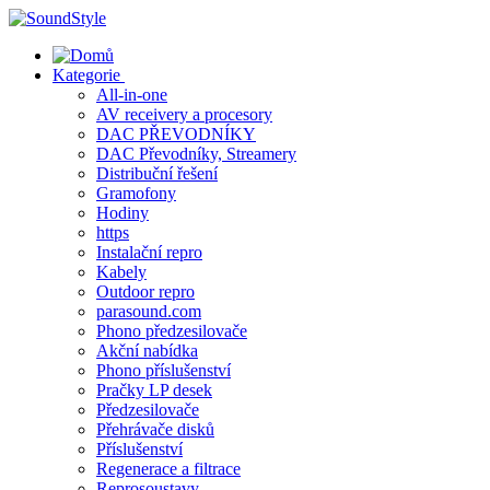
Skip
to
content
Kategorie
All-in-one
AV receivery a procesory
DAC PŘEVODNÍKY
DAC Převodníky, Streamery
Distribuční řešení
Gramofony
Hodiny
https
Instalační repro
Kabely
Outdoor repro
parasound.com
Phono předzesilovače
Akční nabídka
Phono příslušenství
Pračky LP desek
Předzesilovače
Přehrávače disků
Příslušenství
Regenerace a filtrace
Reprosoustavy