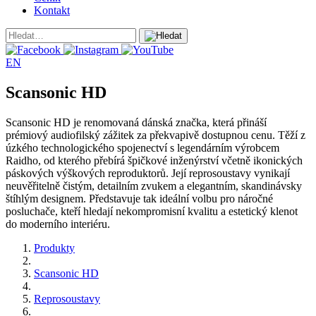
Kontakt
EN
Scansonic HD
Scansonic HD je renomovaná dánská značka, která přináší
prémiový audiofilský zážitek za překvapivě dostupnou cenu. Těží z
úzkého technologického spojenectví s legendárním výrobcem
Raidho, od kterého přebírá špičkové inženýrství včetně ikonických
páskových výškových reproduktorů. Její reprosoustavy vynikají
neuvěřitelně čistým, detailním zvukem a elegantním, skandinávsky
štíhlým designem. Představuje tak ideální volbu pro náročné
posluchače, kteří hledají nekompromisní kvalitu a estetický klenot
do moderního interiéru.
Produkty
Scansonic HD
Reprosoustavy