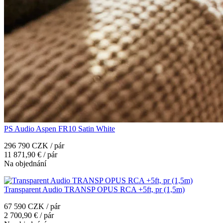
PS Audio Aspen FR10 Satin White
296 790 CZK / pár
11 871,90 € / pár
Na objednání
Transparent Audio TRANSP OPUS RCA +5ft, pr (1,5m)
67 590 CZK / pár
2 700,90 € / pár