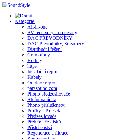
Skip
to
content
Kategorie
All-in-one
AV receivery a procesory
DAC PŘEVODNÍKY
DAC Převodníky, Streamery
Distribuční řešení
Gramofony
Hodiny
https
Instalační repro
Kabely
Outdoor repro
parasound.com
Phono předzesilovače
Akční nabídka
Phono příslušenství
Pračky LP desek
Předzesilovače
Přehrávače disků
Příslušenství
Regenerace a filtrace
Reprosoustavy