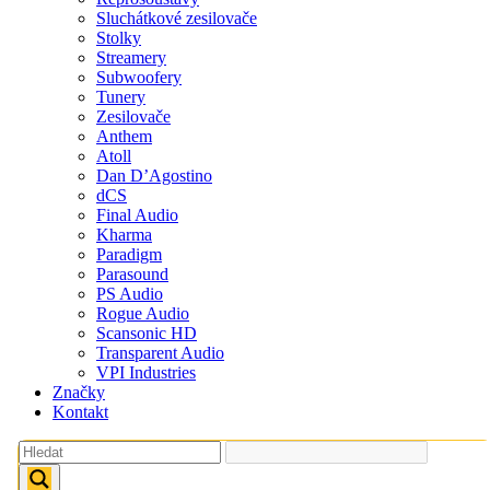
Sluchátkové zesilovače
Stolky
Streamery
Subwoofery
Tunery
Zesilovače
Anthem
Atoll
Dan D’Agostino
dCS
Final Audio
Kharma
Paradigm
Parasound
PS Audio
Rogue Audio
Scansonic HD
Transparent Audio
VPI Industries
Značky
Kontakt