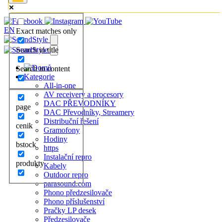
EN
Exact matches only
Search in title
Search in content
Kategorie
All-in-one
AV receivery a procesory
DAC PŘEVODNÍKY
page
DAC Převodníky, Streamery
Distribuční řešení
cenik
Gramofony
Hodiny
bstock
https
Instalační repro
produkty
Kabely
Outdoor repro
parasound.com
Phono předzesilovače
Phono příslušenství
Pračky LP desek
Předzesilovače