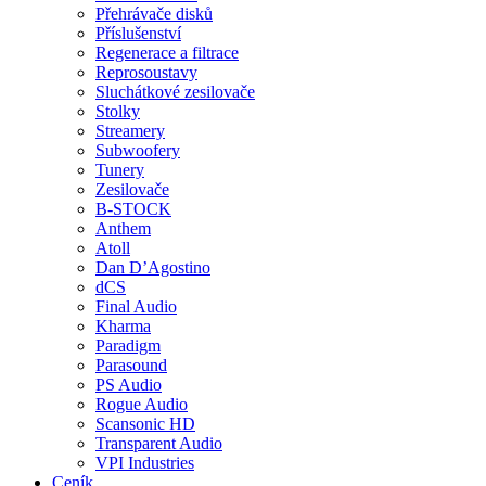
Přehrávače disků
Příslušenství
Regenerace a filtrace
Reprosoustavy
Sluchátkové zesilovače
Stolky
Streamery
Subwoofery
Tunery
Zesilovače
B-STOCK
Anthem
Atoll
Dan D’Agostino
dCS
Final Audio
Kharma
Paradigm
Parasound
PS Audio
Rogue Audio
Scansonic HD
Transparent Audio
VPI Industries
Ceník