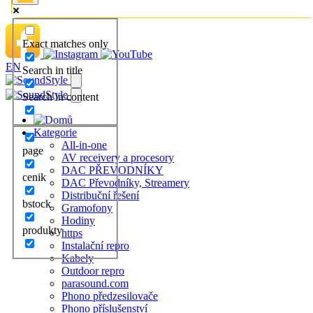
Exact matches only
EN
Search in title
Search in content
Kategorie
All-in-one
page
AV receivery a procesory
DAC PŘEVODNÍKY
cenik
DAC Převodníky, Streamery
Distribuční řešení
bstock
Gramofony
Hodiny
produkty
https
Instalační repro
Kabely
Outdoor repro
parasound.com
Phono předzesilovače
Phono příslušenství