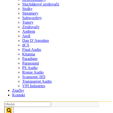
Sluchátkové zesilovače
Stolky
Streamery
Subwoofery
Tunery
Zesilovače
Anthem
Atoll
Dan D’Agostino
dCS
Final Audio
Kharma
Paradigm
Parasound
PS Audio
Rogue Audio
Scansonic HD
Transparent Audio
VPI Industries
Značky
Kontakt