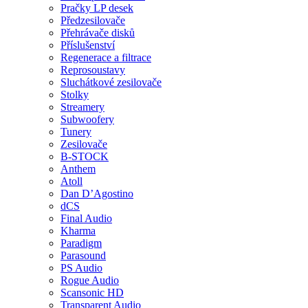
Pračky LP desek
Předzesilovače
Přehrávače disků
Příslušenství
Regenerace a filtrace
Reprosoustavy
Sluchátkové zesilovače
Stolky
Streamery
Subwoofery
Tunery
Zesilovače
B-STOCK
Anthem
Atoll
Dan D’Agostino
dCS
Final Audio
Kharma
Paradigm
Parasound
PS Audio
Rogue Audio
Scansonic HD
Transparent Audio