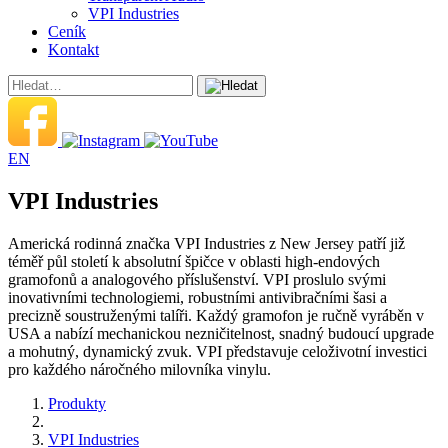
VPI Industries
Ceník
Kontakt
EN
VPI Industries
Americká rodinná značka VPI Industries z New Jersey patří již
téměř půl století k absolutní špičce v oblasti high-endových
gramofonů a analogového příslušenství. VPI proslulo svými
inovativními technologiemi, robustními antivibračními šasi a
precizně soustruženými talíři. Každý gramofon je ručně vyráběn v
USA a nabízí mechanickou nezničitelnost, snadný budoucí upgrade
a mohutný, dynamický zvuk. VPI představuje celoživotní investici
pro každého náročného milovníka vinylu.
Produkty
VPI Industries