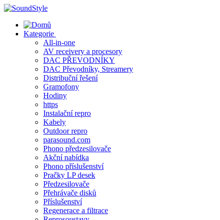
Skip
to
content
Kategorie
All-in-one
AV receivery a procesory
DAC PŘEVODNÍKY
DAC Převodníky, Streamery
Distribuční řešení
Gramofony
Hodiny
https
Instalační repro
Kabely
Outdoor repro
parasound.com
Phono předzesilovače
Akční nabídka
Phono příslušenství
Pračky LP desek
Předzesilovače
Přehrávače disků
Příslušenství
Regenerace a filtrace
Reprosoustavy