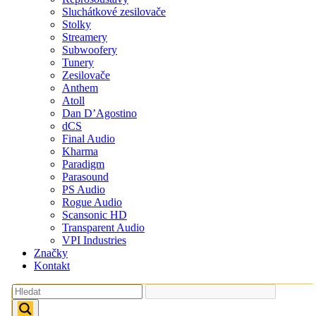
Sluchátkové zesilovače
Stolky
Streamery
Subwoofery
Tunery
Zesilovače
Anthem
Atoll
Dan D’Agostino
dCS
Final Audio
Kharma
Paradigm
Parasound
PS Audio
Rogue Audio
Scansonic HD
Transparent Audio
VPI Industries
Značky
Kontakt