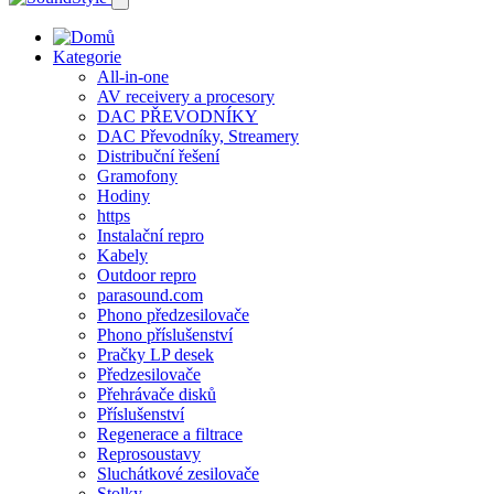
Kategorie
All-in-one
AV receivery a procesory
DAC PŘEVODNÍKY
DAC Převodníky, Streamery
Distribuční řešení
Gramofony
Hodiny
https
Instalační repro
Kabely
Outdoor repro
parasound.com
Phono předzesilovače
Phono příslušenství
Pračky LP desek
Předzesilovače
Přehrávače disků
Příslušenství
Regenerace a filtrace
Reprosoustavy
Sluchátkové zesilovače
Stolky