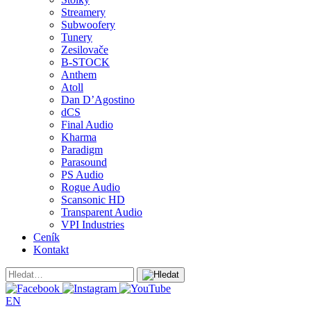
Streamery
Subwoofery
Tunery
Zesilovače
B-STOCK
Anthem
Atoll
Dan D’Agostino
dCS
Final Audio
Kharma
Paradigm
Parasound
PS Audio
Rogue Audio
Scansonic HD
Transparent Audio
VPI Industries
Ceník
Kontakt
EN