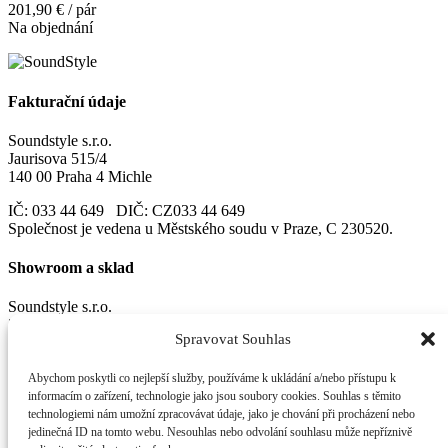
201,90 € / pár
Na objednání
Fakturační údaje
Soundstyle s.r.o.
Jaurisova 515/4
140 00 Praha 4 Michle
IČ: 033 44 649 DIČ: CZ033 44 649
Společnost je vedena u Městského soudu v Praze, C 230520.
Showroom a sklad
Soundstyle s.r.o.
Zašovská 750
Spravovat Souhlas
Valašské Meziříčí
757 01
Abychom poskytli co nejlepší služby, používáme k ukládání a/nebo přístupu k
informacím o zařízení, technologie jako jsou soubory cookies. Souhlas s těmito
Důležité
technologiemi nám umožní zpracovávat údaje, jako je chování při procházení nebo
jedinečná ID na tomto webu. Nesouhlas nebo odvolání souhlasu může nepříznivě
Obchodní podmínky