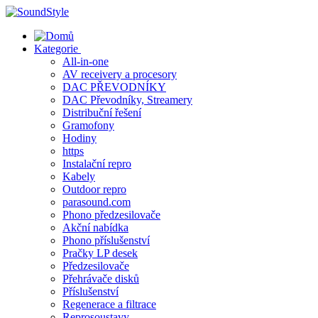
Skip
to
content
Kategorie
All-in-one
AV receivery a procesory
DAC PŘEVODNÍKY
DAC Převodníky, Streamery
Distribuční řešení
Gramofony
Hodiny
https
Instalační repro
Kabely
Outdoor repro
parasound.com
Phono předzesilovače
Akční nabídka
Phono příslušenství
Pračky LP desek
Předzesilovače
Přehrávače disků
Příslušenství
Regenerace a filtrace
Reprosoustavy