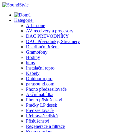
Skip
to
content
Kategorie
All-in-one
AV receivery a procesory
DAC PŘEVODNÍKY
DAC Převodníky, Streamery
Distribuční řešení
Gramofony
Hodiny
https
Instalační repro
Kabely
Outdoor repro
parasound.com
Phono předzesilovače
Akční nabídka
Phono příslušenství
Pračky LP desek
Předzesilovače
Přehrávače disků
Příslušenství
Regenerace a filtrace
Reprosoustavy