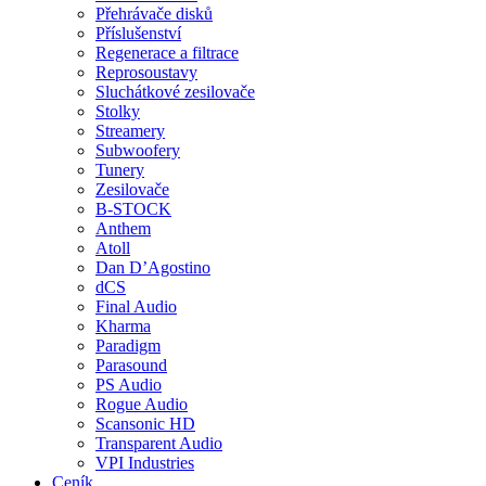
Přehrávače disků
Příslušenství
Regenerace a filtrace
Reprosoustavy
Sluchátkové zesilovače
Stolky
Streamery
Subwoofery
Tunery
Zesilovače
B-STOCK
Anthem
Atoll
Dan D’Agostino
dCS
Final Audio
Kharma
Paradigm
Parasound
PS Audio
Rogue Audio
Scansonic HD
Transparent Audio
VPI Industries
Ceník