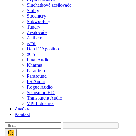
Sluchátkové zesilovače
Stolky
Streamery
Subwoofery
Tunery
Zesilovače
Anthem
Atoll
Dan D’Agostino
dCS
Final Audio
Kharma
Paradigm
Parasound
PS Audio
Rogue Audio
Scansonic HD
Transparent Audio
VPI Industries
Značky
Kontakt