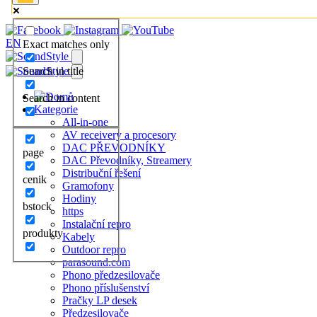
EN
Exact matches only
Search in title
Search in content
Kategorie
All-in-one
AV receivery a procesory
DAC PŘEVODNÍKY
page
DAC Převodníky, Streamery
Distribuční řešení
cenik
Gramofony
Hodiny
bstock
https
Instalační repro
produkty
Kabely
Outdoor repro
parasound.com
Phono předzesilovače
Phono příslušenství
Pračky LP desek
Předzesilovače