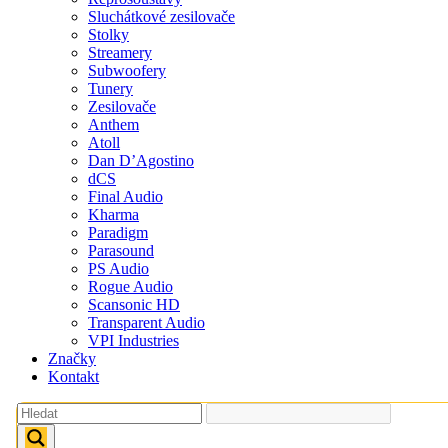
Sluchátkové zesilovače
Stolky
Streamery
Subwoofery
Tunery
Zesilovače
Anthem
Atoll
Dan D’Agostino
dCS
Final Audio
Kharma
Paradigm
Parasound
PS Audio
Rogue Audio
Scansonic HD
Transparent Audio
VPI Industries
Značky
Kontakt