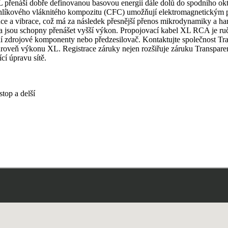
přenáší dobře definovanou basovou energii dále dolů do spodního oktáv
kového vláknitého kompozitu (CFC) umožňují elektromagnetickým pol
ance a vibrace, což má za následek přesnější přenos mikrodynamiky a
y a jsou schopny přenášet vyšší výkon. Propojovací kabel XL RCA je 
jové komponenty nebo předzesilovač. Kontaktujte společnost Transpa
úroveň výkonu XL. Registrace záruky nejen rozšiřuje záruku Transpare
í úpravu sítě.
stop a delší