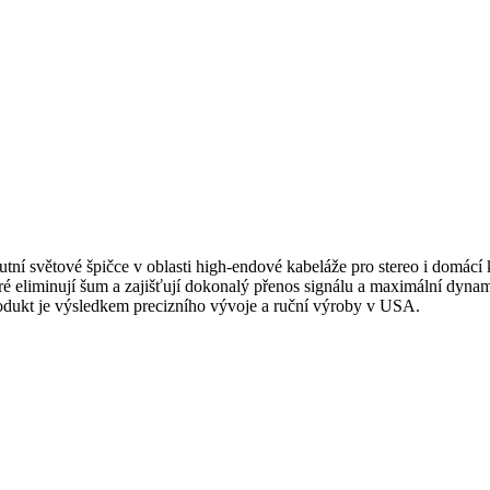
lutní světové špičce v oblasti high-endové kabeláže pro stereo i domác
teré eliminují šum a zajišťují dokonalý přenos signálu a maximální dy
produkt je výsledkem precizního vývoje a ruční výroby v USA.