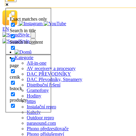
Exact matches only
EN
Search in title
Search in content
Kategorie
All-in-one
page
AV receivery a procesory
DAC PŘEVODNÍKY
cenik
DAC Převodníky, Streamery
Distribuční řešení
bstock
Gramofony
Hodiny
produkty
https
Instalační repro
Kabely
Outdoor repro
parasound.com
Phono předzesilovače
Phono příslušenství