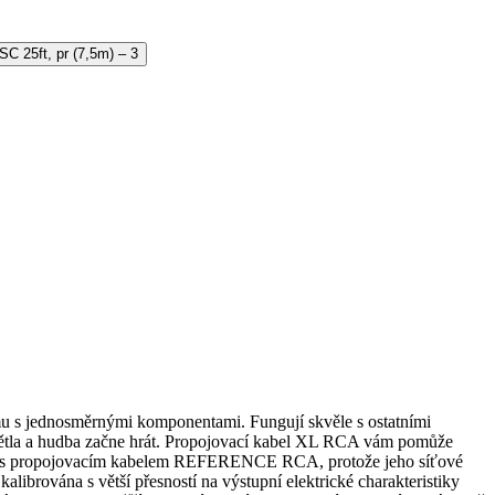
 s jednosměrnými komponentami. Fungují skvěle s ostatními
ětla a hudba začne hrát. Propojovací kabel XL RCA vám pomůže
nání s propojovacím kabelem REFERENCE RCA, protože jeho síťové
alibrována s větší přesností na výstupní elektrické charakteristiky