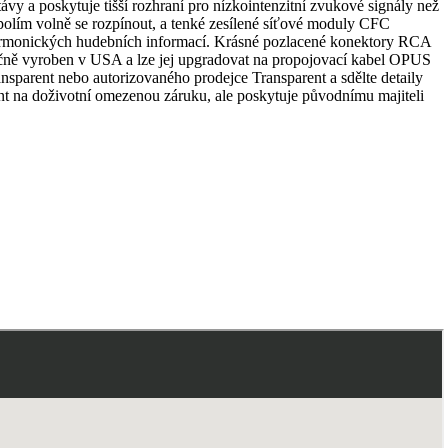
y a poskytuje tišší rozhraní pro nízkointenzitní zvukové signály než
ím volně se rozpínout, a tenké zesílené síťové moduly CFC
 harmonických hudebních informací. Krásné pozlacené konektory RCA
ručně vyroben v USA a lze jej upgradovat na propojovací kabel OPUS
rent nebo autorizovaného prodejce Transparent a sdělte detaily
nt na doživotní omezenou záruku, ale poskytuje původnímu majiteli