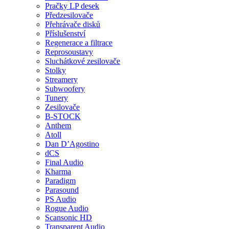
Pračky LP desek
Předzesilovače
Přehrávače disků
Příslušenství
Regenerace a filtrace
Reprosoustavy
Sluchátkové zesilovače
Stolky
Streamery
Subwoofery
Tunery
Zesilovače
B-STOCK
Anthem
Atoll
Dan D’Agostino
dCS
Final Audio
Kharma
Paradigm
Parasound
PS Audio
Rogue Audio
Scansonic HD
Transparent Audio