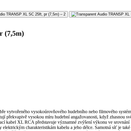
r (7,5m)
ře vytvořeného vysokoúrovňového hudebního nebo filmového systému
í překvapivě vysokou míru hudební angažovanosti, když zhasnou sv
pojovací kabel XL RCA představuje významné zvýšení výkonu ve srov
elektrickým charakteristikám kabelu a jeho délce. Samotná síť je také k