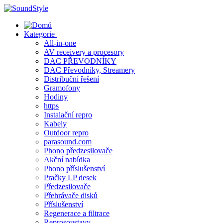
Skip
to
content
Kategorie
All-in-one
AV receivery a procesory
DAC PŘEVODNÍKY
DAC Převodníky, Streamery
Distribuční řešení
Gramofony
Hodiny
https
Instalační repro
Kabely
Outdoor repro
parasound.com
Phono předzesilovače
Akční nabídka
Phono příslušenství
Pračky LP desek
Předzesilovače
Přehrávače disků
Příslušenství
Regenerace a filtrace
Reprosoustavy