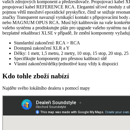
vašich zdrojových komponent a předzesilovače. Propojovací kabel XL 
propojovací kabel REFERENCE RCA. Elegantní síťové moduly z uhlí
pojmou větší množství epoxidické pryskyřice, čímž se snižuje reson
značky Transparent navazují vynikající kontakt s připojovacími bod
nebo MAGNUM OPUS RCA. Musí být kalibrován na vaše konkrétní zdro
vašeho systému a prodiskutujte plán pro upgrade vašeho systému na 
bezplatné rekalibraci XLSE v případě, že změní komponenty vyžadujíc
Standardní zakončení: RCA > RCA
Dostupná zakončení XLR a Y
Délky: 1 metr, 1,5 metru, 2 metry, 10 stop, 15 stop, 20 stop, 25 
Specifikujte komponenty pro přesnou kalibraci sítě
Vlastní zakončení/délky/jednotlivé kusy vždy k dispozici
Kdo tohle zboží nabízí
Najděte svého lokálního dealera s pomocí mapy