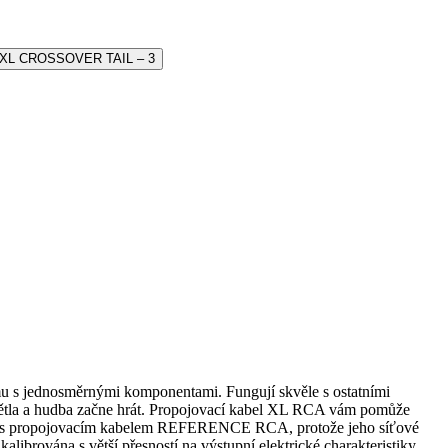
 s jednosměrnými komponentami. Fungují skvěle s ostatními
ětla a hudba začne hrát. Propojovací kabel XL RCA vám pomůže
nání s propojovacím kabelem REFERENCE RCA, protože jeho síťové
alibrována s větší přesností na výstupní elektrické charakteristiky