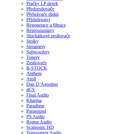
Pračky LP desek
Předzesilovače
Přehrávače disků
Příslušenství
Regenerace a filtrace
Reprosoustavy
Sluchátkové zesilovače
Stolky
Streamery
Subwoofery
Tunery
Zesilovače
B-STOCK
Anthem
Atoll
Dan D’Agostino
dCS
Final Audio
Kharma
Paradigm
Parasound
PS Audio
Rogue Audio
Scansonic HD
Transparent Audio