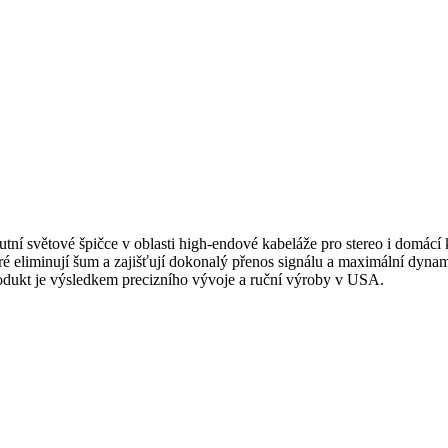
lutní světové špičce v oblasti high-endové kabeláže pro stereo i domác
teré eliminují šum a zajišťují dokonalý přenos signálu a maximální dy
produkt je výsledkem precizního vývoje a ruční výroby v USA.