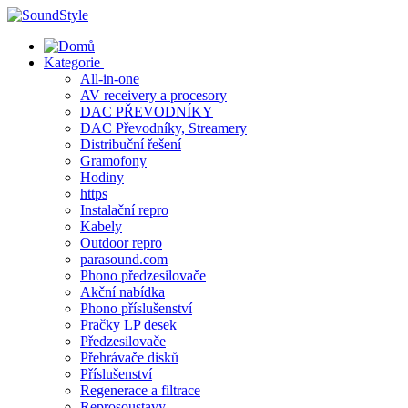
Skip
to
content
Kategorie
All-in-one
AV receivery a procesory
DAC PŘEVODNÍKY
DAC Převodníky, Streamery
Distribuční řešení
Gramofony
Hodiny
https
Instalační repro
Kabely
Outdoor repro
parasound.com
Phono předzesilovače
Akční nabídka
Phono příslušenství
Pračky LP desek
Předzesilovače
Přehrávače disků
Příslušenství
Regenerace a filtrace
Reprosoustavy