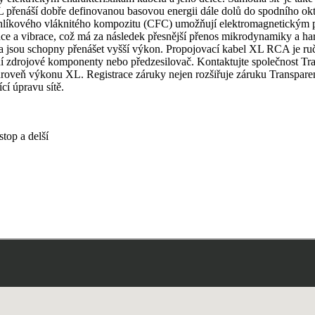
přenáší dobře definovanou basovou energii dále dolů do spodního oktáv
kového vláknitého kompozitu (CFC) umožňují elektromagnetickým pol
ance a vibrace, což má za následek přesnější přenos mikrodynamiky a
y a jsou schopny přenášet vyšší výkon. Propojovací kabel XL RCA je 
jové komponenty nebo předzesilovač. Kontaktujte společnost Transpa
úroveň výkonu XL. Registrace záruky nejen rozšiřuje záruku Transpare
í úpravu sítě.
stop a delší