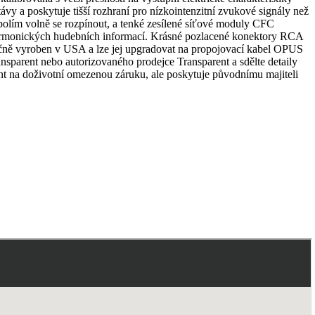
y a poskytuje tišší rozhraní pro nízkointenzitní zvukové signály než
ím volně se rozpínout, a tenké zesílené síťové moduly CFC
 harmonických hudebních informací. Krásné pozlacené konektory RCA
ručně vyroben v USA a lze jej upgradovat na propojovací kabel OPUS
rent nebo autorizovaného prodejce Transparent a sdělte detaily
nt na doživotní omezenou záruku, ale poskytuje původnímu majiteli