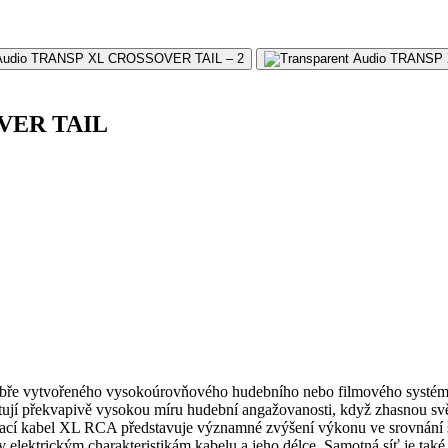
OVER TAIL
ře vytvořeného vysokoúrovňového hudebního nebo filmového systému
í překvapivě vysokou míru hudební angažovanosti, když zhasnou sv
pojovací kabel XL RCA představuje významné zvýšení výkonu ve srov
elektrickým charakteristikám kabelu a jeho délce. Samotná síť je také k