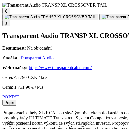
❮
❯
Transparent Audio TRANSP XL CROSS
Dostupnost:
Na objednání
Značka:
Transparent Audio
Web značky:
https://www.transparentcable.com/
Cena: 43 790 CZK / kus
Cena: 1 751,90 € / kus
POPTAT
Popis
Propojovací kabely XL RCA jsou skvělým přídavkem do každého dob
produkty řady ULTIMATE Transparent System Companions a poskytuj
vytěžit poslední korun výkonu ze svých stávajících investic. Pro
součástky jsou specificky vybrány a lépe seřízeny tak, aby vyhovovaly 