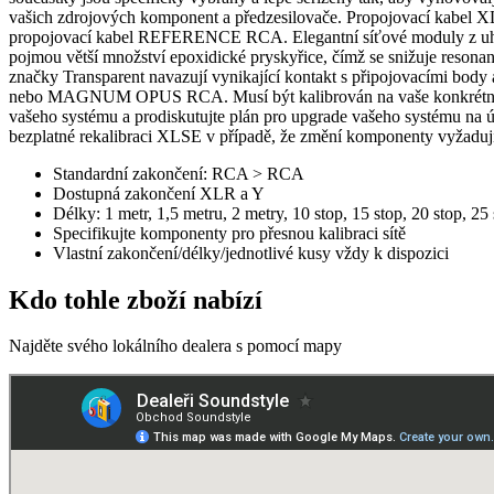
vašich zdrojových komponent a předzesilovače. Propojovací kabel XL 
propojovací kabel REFERENCE RCA. Elegantní síťové moduly z uhlí
pojmou větší množství epoxidické pryskyřice, čímž se snižuje reson
značky Transparent navazují vynikající kontakt s připojovacími bod
nebo MAGNUM OPUS RCA. Musí být kalibrován na vaše konkrétní zdro
vašeho systému a prodiskutujte plán pro upgrade vašeho systému na 
bezplatné rekalibraci XLSE v případě, že změní komponenty vyžadujíc
Standardní zakončení: RCA > RCA
Dostupná zakončení XLR a Y
Délky: 1 metr, 1,5 metru, 2 metry, 10 stop, 15 stop, 20 stop, 25 
Specifikujte komponenty pro přesnou kalibraci sítě
Vlastní zakončení/délky/jednotlivé kusy vždy k dispozici
Kdo tohle zboží nabízí
Najděte svého lokálního dealera s pomocí mapy