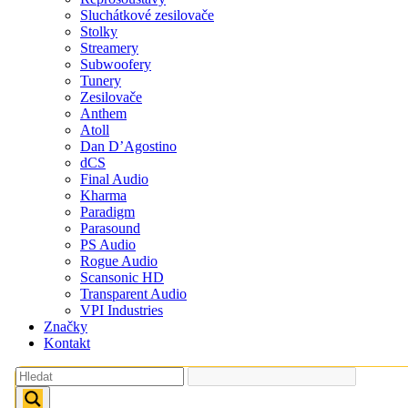
Sluchátkové zesilovače
Stolky
Streamery
Subwoofery
Tunery
Zesilovače
Anthem
Atoll
Dan D’Agostino
dCS
Final Audio
Kharma
Paradigm
Parasound
PS Audio
Rogue Audio
Scansonic HD
Transparent Audio
VPI Industries
Značky
Kontakt