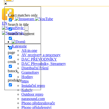
Exact matches only
EN
Search in title
Search in content
Kategorie
All-in-one
page
AV receivery a procesory
DAC PŘEVODNÍKY
cenik
DAC Převodníky, Streamery
Distribuční řešení
bstock
Gramofony
Hodiny
produkty
https
Instalační repro
Kabely
Outdoor repro
parasound.com
Phono předzesilovače
Phono příslušenství