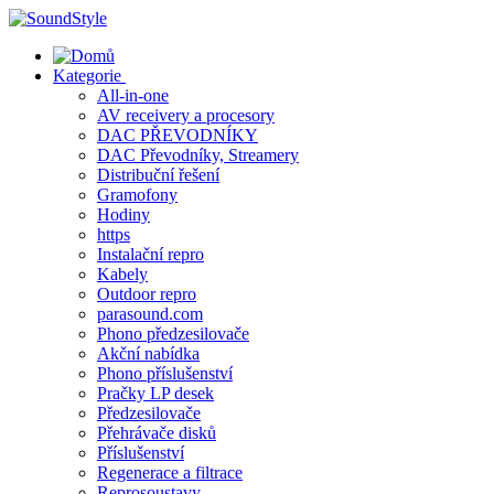
Skip
to
content
Kategorie
All-in-one
AV receivery a procesory
DAC PŘEVODNÍKY
DAC Převodníky, Streamery
Distribuční řešení
Gramofony
Hodiny
https
Instalační repro
Kabely
Outdoor repro
parasound.com
Phono předzesilovače
Akční nabídka
Phono příslušenství
Pračky LP desek
Předzesilovače
Přehrávače disků
Příslušenství
Regenerace a filtrace
Reprosoustavy