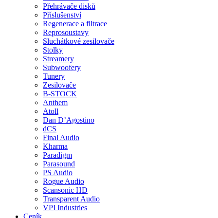
Přehrávače disků
Příslušenství
Regenerace a filtrace
Reprosoustavy
Sluchátkové zesilovače
Stolky
Streamery
Subwoofery
Tunery
Zesilovače
B-STOCK
Anthem
Atoll
Dan D’Agostino
dCS
Final Audio
Kharma
Paradigm
Parasound
PS Audio
Rogue Audio
Scansonic HD
Transparent Audio
VPI Industries
Ceník