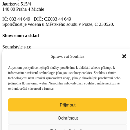
Jaurisova 515/4
140 00 Praha 4 Michle
IČ: 033 44 649 DIČ: CZ033 44 649
Společnost je vedena u Městského soudu v Praze, C 230520.
Showroom a sklad
Soundstyle s.r.o.
Zašovská 750
Spravovat Souhlas
Valašské Meziříčí
757 01
Abychom poskytli co nejlepší služby, používáme k ukládání a/nebo přístupu k
informacím o zařízení, technologie jako jsou soubory cookies. Souhlas s těmito
Důležité
technologiemi nám umožní zpracovávat údaje, jako je chování při procházení nebo
jedinečná ID na tomto webu. Nesouhlas nebo odvolání souhlasu může nepříznivě
Obchodní podmínky
ovlivnit určité vlastnosti a funkce.
Zásady ochrany osobních údajů
Zásady cookies
Přijmout
Email:
info@soundstyle.cz
Mobil:
+420 739 402 253
Odmítnout