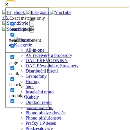
EN
Exact matches only
Search in title
Search in content
Kategorie
All-in-one
AV receivery a procesory
DAC PŘEVODNÍKY
page
DAC Převodníky, Streamery
Distribuční řešení
cenik
Gramofony
Hodiny
bstock
https
Instalační repro
produkty
Kabely
Outdoor repro
parasound.com
Phono předzesilovače
Phono příslušenství
Pračky LP desek
Předzesilovače