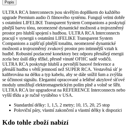
Popis
ULTRA RCA Interconnects jsou skvělým doplňkem do každého
upgrade Premium audio či filmového systému. Fungují velmi dobře
s ostatními LIFELIKE Transparent System Companions a poskytují
plnější barvu tónu, neomezené dynamické možnosti a trojrozměrný
prostor pro hlubší spojení s hudbou. ULTRA RCA Interconnects
pracují v synergii s ostatními LIFELIKE Transparent System
Companions a zajišťují plnější tonalitu, neomezené dynamické
možnosti a trojrozměrný zvukový prostor pro intimnější vztah k
hudbě. Robustní pozlacené konektory bez odporu přenášejí energii
zcela bez úsilí díky těžké, přesně vinuté OFHC sadě vodičů.
ULTRA RCA poskytuje hlubší a pevnější basové frekvence a
přenáší hudbu s větší jemností než SUPER RCA. Vestavěná síť je
kalibrována na délku a typ kabelu, aby se dále snížil šum a zvýšila
se účinnost signálu. Elegantní opracované a leštěné akrylové síťové
moduly umožňují elektromagnetickým polím plně a volně se šířit.
ULTRA RCA lze upgradovat na REFERENCE Interconnects nebo
vyšší třídu a je ručně vyráběno v USA.
Standardní délky: 1, 1,5, 2 metry; 10, 15, 20, 25 stop
Poloviční páry, vlastní zakončení a vlastní délky k dispozici
Kdo tohle zboží nabízí