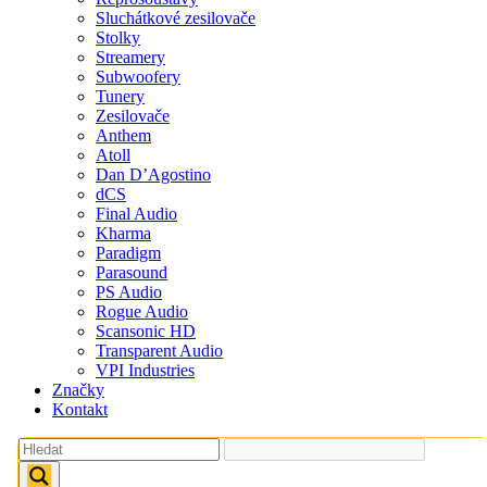
Sluchátkové zesilovače
Stolky
Streamery
Subwoofery
Tunery
Zesilovače
Anthem
Atoll
Dan D’Agostino
dCS
Final Audio
Kharma
Paradigm
Parasound
PS Audio
Rogue Audio
Scansonic HD
Transparent Audio
VPI Industries
Značky
Kontakt