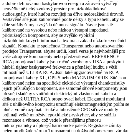
a dobře definovanou baskytarovou energii a zároveň vytvářejí
neuvěřitelně tichý zvukový prostor pro nízkohladinkové
audiosignály, které hudbu rozvíjejí na dříve nedosažitelné úrovně.
Vestavěné sítě jsou kalibrované podle délky a typu kabelu, aby se
dále snížily šumy a zvýšila účinnost signálu. Navíc jsou sítě
kalibrované na vysokou nebo nízkou výstupní impedanci
přidružených komponent, aby se zvýšilo vybírání
nízkohldininkových informací a textura a základ nízkofrekvenčních
signálů. Kontaktujte společnost Transparent nebo autorizovaného
prodejce Transparent, abyste určili, která verze je nejvhodnější pro
vaše zdrojové komponenty nebo předzesilovač. REFERENCE
RCA propojovací kabely jsou ručně vyrobeny v USA a poskytují
hlubší, tighter baskytarové frekvence a přenášejí hudbu s větší
rafiností než ULTRA RCA. Jsou také upgradovatelné na RCA
propojovací kabely XL, OPUS nebo MAGNUM OPUS. Sítě jsou
kalibrované nejen na specifické elektrické výstupní charakteristiky
jejich příslušných komponent, ale samotné síťové komponenty jsou
přesněji sladěny s vnitřními elektrickými vlastnostmi kabelu a
délkou než ULTRA RCA propojovací kabel. Elegantní modulární
sítě z uhlíkového kompozitu umožňují elektromagnetickým polím se
plně a volně rozpínat. Tenké a tuhostěnné CFC síťové moduly
pojímají velké množství epoxidické pryskyřice, aby se snížila
rezonance a vibrace, což vede k přesnějšímu přenosu
mikrodynamiky a úplnější harmonické paletě. Registrace záruky
nejen prodlužuje záruku Transparent na doživotní omezenou záruku