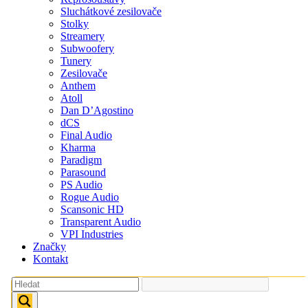
Sluchátkové zesilovače
Stolky
Streamery
Subwoofery
Tunery
Zesilovače
Anthem
Atoll
Dan D’Agostino
dCS
Final Audio
Kharma
Paradigm
Parasound
PS Audio
Rogue Audio
Scansonic HD
Transparent Audio
VPI Industries
Značky
Kontakt