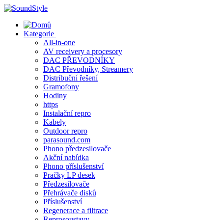
Skip
to
content
Kategorie
All-in-one
AV receivery a procesory
DAC PŘEVODNÍKY
DAC Převodníky, Streamery
Distribuční řešení
Gramofony
Hodiny
https
Instalační repro
Kabely
Outdoor repro
parasound.com
Phono předzesilovače
Akční nabídka
Phono příslušenství
Pračky LP desek
Předzesilovače
Přehrávače disků
Příslušenství
Regenerace a filtrace
Reprosoustavy