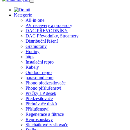
Kategorie
All-in-one
AV receivery a procesory
DAC PŘEVODNÍKY
DAC Převodníky, Streamery
Distribuční řešení
Gramofony
Hodiny
https
Instalační repro
Kabely
Outdoor repro
parasound.com
Phono předzesilovače
Phono příslušenství
Pračky LP desek
Předzesilovače
Přehrávače disků
Příslušenství
Regenerace a filtrace
Reprosoustavy
Sluchátkové zesilovače
Stolky