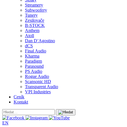
Streamery
Subwoofery
Tunery
Zesilovače
B-STOCK
Anthem
Atoll
Dan D’Agostino
dCS
Final Audio
Kharma
Paradigm
Parasound
PS Audio
Rogue Audio
Scansonic HD
Transparent Audio
VPI Industries
Ceník
Kontakt
EN