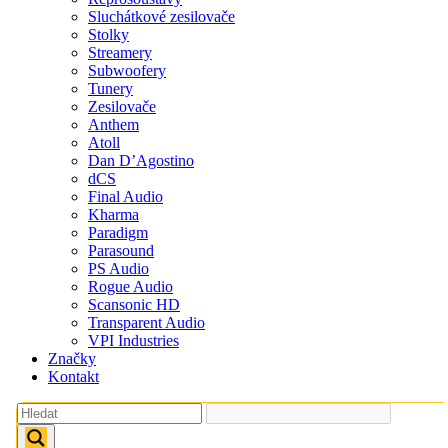
Sluchátkové zesilovače
Stolky
Streamery
Subwoofery
Tunery
Zesilovače
Anthem
Atoll
Dan D’Agostino
dCS
Final Audio
Kharma
Paradigm
Parasound
PS Audio
Rogue Audio
Scansonic HD
Transparent Audio
VPI Industries
Značky
Kontakt