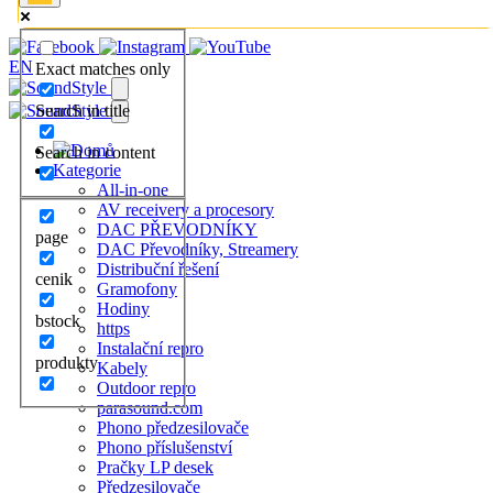
EN
Exact matches only
Search in title
Search in content
Kategorie
All-in-one
AV receivery a procesory
DAC PŘEVODNÍKY
page
DAC Převodníky, Streamery
Distribuční řešení
cenik
Gramofony
Hodiny
bstock
https
Instalační repro
produkty
Kabely
Outdoor repro
parasound.com
Phono předzesilovače
Phono příslušenství
Pračky LP desek
Předzesilovače