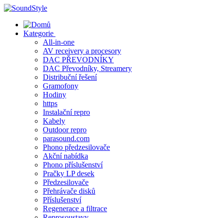
Skip
to
content
Kategorie
All-in-one
AV receivery a procesory
DAC PŘEVODNÍKY
DAC Převodníky, Streamery
Distribuční řešení
Gramofony
Hodiny
https
Instalační repro
Kabely
Outdoor repro
parasound.com
Phono předzesilovače
Akční nabídka
Phono příslušenství
Pračky LP desek
Předzesilovače
Přehrávače disků
Příslušenství
Regenerace a filtrace
Reprosoustavy