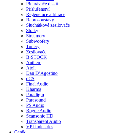
Přehrávače disků
Příslušenství
Regenerace a filtrace
Reprosoustavy
Sluchátkové zesilovače
Stolky
Streamery
Subwoofery
Tunery
Zesilovače
B-STOCK
Anthem
Atoll
Dan D’Agostino
dCS
Final Audio
Kharma
Paradigm
Parasound
PS Audio
Rogue Audio
Scansonic HD
Transparent Audio
VPI Industries
Ceník