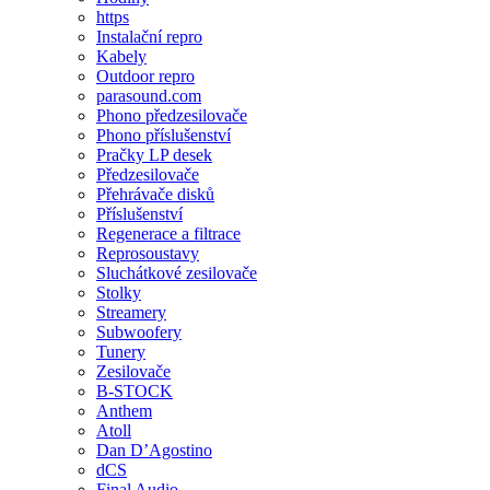
https
Instalační repro
Kabely
Outdoor repro
parasound.com
Phono předzesilovače
Phono příslušenství
Pračky LP desek
Předzesilovače
Přehrávače disků
Příslušenství
Regenerace a filtrace
Reprosoustavy
Sluchátkové zesilovače
Stolky
Streamery
Subwoofery
Tunery
Zesilovače
B-STOCK
Anthem
Atoll
Dan D’Agostino
dCS
Final Audio