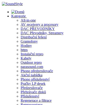
Skip
to
content
Kategorie
All-in-one
AV receivery a procesory
DAC PŘEVODNÍKY
DAC Převodníky, Streamery
Distribuční řešení
Gramofony
Hodiny
https
Instalační repro
Kabely
Outdoor repro
parasound.com
Phono předzesilovače
Akční nabídka
Phono příslušenství
Pračky LP desek
Předzesilovače
Přehrávače disků
Příslušenství
Regenerace a filtrace
Reprosoustavy