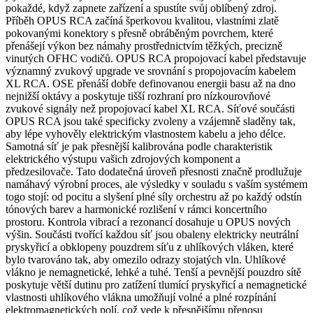
pokaždé, když zapnete zařízení a spustíte svůj oblíbený zdroj.
Příběh OPUS RCA začíná šperkovou kvalitou, vlastními zlatě
pokovanými konektory s přesně obráběným povrchem, které
přenášejí výkon bez námahy prostřednictvím těžkých, precizně
vinutých OFHC vodičů. OPUS RCA propojovací kabel představuje
významný zvukový upgrade ve srovnání s propojovacím kabelem
XL RCA. OSE přenáší dobře definovanou energii basu až na dno
nejnižší oktávy a poskytuje tišší rozhraní pro nízkourovňové
zvukové signály než propojovací kabel XL RCA. Síťové součásti
OPUS RCA jsou také specificky zvoleny a vzájemně sladěny tak,
aby lépe vyhověly elektrickým vlastnostem kabelu a jeho délce.
Samotná síť je pak přesnější kalibrována podle charakteristik
elektrického výstupu vašich zdrojových komponent a
předzesilovače. Tato dodatečná úroveň přesnosti značně prodlužuje
namáhavý výrobní proces, ale výsledky v souladu s vaším systémem
togo stojí: od pocitu a slyšení plné síly orchestru až po každý odstín
tónových barev a harmonické rozlišení v rámci koncertního
prostoru. Kontrola vibrací a rezonancí dosahuje u OPUS nových
výšin. Součásti tvořící každou síť jsou obaleny elektricky neutrální
pryskyřicí a obklopeny pouzdrem síťu z uhlíkových vláken, které
bylo tvarováno tak, aby omezilo odrazy stojatých vln. Uhlíkové
vlákno je nemagnetické, lehké a tuhé. Tenší a pevnější pouzdro sítě
poskytuje větší dutinu pro zatížení tlumící pryskyřicí a nemagnetické
vlastnosti uhlíkového vlákna umožňují volné a plné rozpínání
elektromagnetických polí, což vede k přesnějšímu přenosu