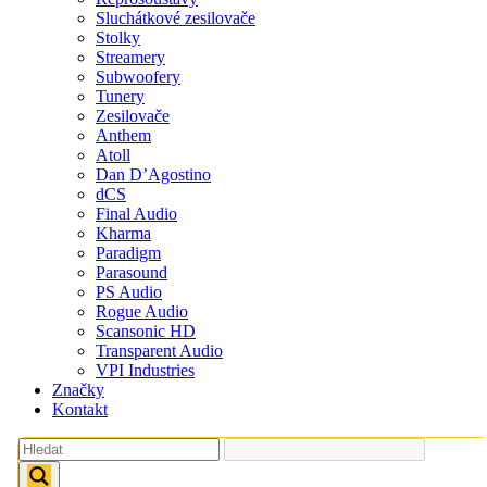
Sluchátkové zesilovače
Stolky
Streamery
Subwoofery
Tunery
Zesilovače
Anthem
Atoll
Dan D’Agostino
dCS
Final Audio
Kharma
Paradigm
Parasound
PS Audio
Rogue Audio
Scansonic HD
Transparent Audio
VPI Industries
Značky
Kontakt