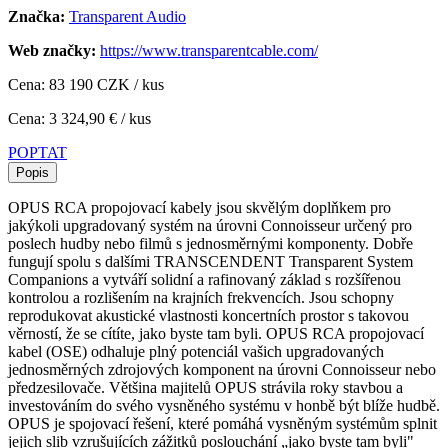
Značka:
Transparent Audio
Web značky:
https://www.transparentcable.com/
Cena: 83 190 CZK / kus
Cena: 3 324,90 € / kus
POPTAT
Popis
OPUS RCA propojovací kabely jsou skvělým doplňkem pro
jakýkoli upgradovaný systém na úrovni Connoisseur určený pro
poslech hudby nebo filmů s jednosměrnými komponenty. Dobře
fungují spolu s dalšími TRANSCENDENT Transparent System
Companions a vytváří solidní a rafinovaný základ s rozšířenou
kontrolou a rozlišením na krajních frekvencích. Jsou schopny
reprodukovat akustické vlastnosti koncertních prostor s takovou
věrností, že se cítíte, jako byste tam byli. OPUS RCA propojovací
kabel (OSE) odhaluje plný potenciál vašich upgradovaných
jednosměrných zdrojových komponent na úrovni Connoisseur nebo
předzesilovače. Většina majitelů OPUS strávila roky stavbou a
investováním do svého vysněného systému v honbě být blíže hudbě.
OPUS je spojovací řešení, které pomáhá vysněným systémům splnit
jejich slib vzrušujících zážitků poslouchání „jako byste tam byli"