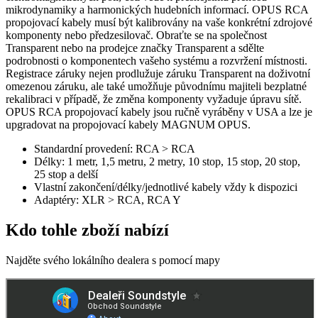
mikrodynamiky a harmonických hudebních informací. OPUS RCA
propojovací kabely musí být kalibrovány na vaše konkrétní zdrojové
komponenty nebo předzesilovač. Obraťte se na společnost
Transparent nebo na prodejce značky Transparent a sdělte
podrobnosti o komponentech vašeho systému a rozvržení místnosti.
Registrace záruky nejen prodlužuje záruku Transparent na doživotní
omezenou záruku, ale také umožňuje původnímu majiteli bezplatné
rekalibraci v případě, že změna komponenty vyžaduje úpravu sítě.
OPUS RCA propojovací kabely jsou ručně vyráběny v USA a lze je
upgradovat na propojovací kabely MAGNUM OPUS.
Standardní provedení: RCA > RCA
Délky: 1 metr, 1,5 metru, 2 metry, 10 stop, 15 stop, 20 stop,
25 stop a delší
Vlastní zakončení/délky/jednotlivé kabely vždy k dispozici
Adaptéry: XLR > RCA, RCA Y
Kdo tohle zboží nabízí
Najděte svého lokálního dealera s pomocí mapy