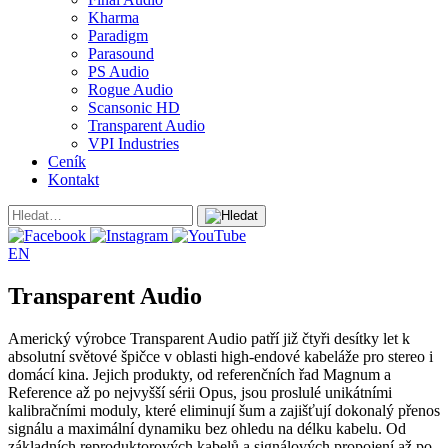
Kharma
Paradigm
Parasound
PS Audio
Rogue Audio
Scansonic HD
Transparent Audio
VPI Industries
Ceník
Kontakt
EN
Transparent Audio
Americký výrobce Transparent Audio patří již čtyři desítky let k
absolutní světové špičce v oblasti high-endové kabeláže pro stereo i
domácí kina. Jejich produkty, od referenčních řad Magnum a
Reference až po nejvyšší sérii Opus, jsou proslulé unikátními
kalibračními moduly, které eliminují šum a zajišťují dokonalý přenos
signálu a maximální dynamiku bez ohledu na délku kabelu. Od
základních reproduktorových kabelů a signálových propojení až po