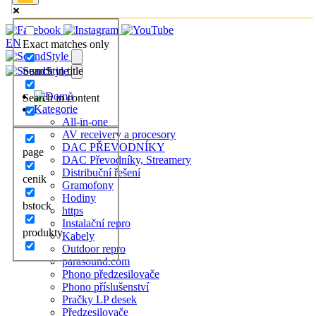
EN
Exact matches only
Search in title
Search in content
Kategorie
All-in-one
AV receivery a procesory
DAC PŘEVODNÍKY
page
DAC Převodníky, Streamery
Distribuční řešení
cenik
Gramofony
Hodiny
bstock
https
Instalační repro
produkty
Kabely
Outdoor repro
parasound.com
Phono předzesilovače
Phono příslušenství
Pračky LP desek
Předzesilovače