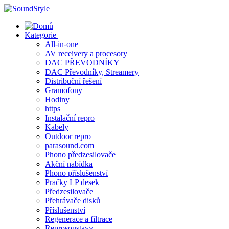
Skip
to
content
Kategorie
All-in-one
AV receivery a procesory
DAC PŘEVODNÍKY
DAC Převodníky, Streamery
Distribuční řešení
Gramofony
Hodiny
https
Instalační repro
Kabely
Outdoor repro
parasound.com
Phono předzesilovače
Akční nabídka
Phono příslušenství
Pračky LP desek
Předzesilovače
Přehrávače disků
Příslušenství
Regenerace a filtrace
Reprosoustavy