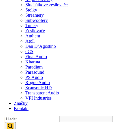
Sluchátkové zesilovače
Stolky
Streamery
Subwoofery
Tunery
Zesilovače
Anthem
Atoll
Dan D’Agostino
dCS
Final Audio
Kharma
Paradigm
Parasound
PS Audio
Rogue Audio
Scansonic HD
Transparent Audio
VPI Industries
Značky
Kontakt