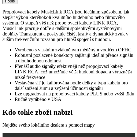
Popis
Propojovací kabely MusicLink RCA jsou ideálním způsobem, jak
zlepšit výkon kteréhokoli kvalitního hudebního nebo filmového
systému. O stupeň výš než propojovací kabely LINK RCA,
MusicLink pracuje dobře s dalšími spolehlivými systémovými
doplňky Transparent a poskytuje čistý, jasný a dynamický zvuk v
širším frekvenčním rozsahu pro hlubší spojení s hudbou.
Vyrobeno s vlastním zvlákněným měděným vodičem OFHC
Robustní pozlacené konektory zajišťují ideální přenos signálu
a dlouhodobou odolnost
Přenáší audio signály efektivněji než propojovací kabely
LINK RCA, což umožňuje větší hudební dopad a výraznější
nízké frekvence
Vestavěná síť je kalibrována podle délky a typu kabelu pro
další snížení šumu a zvýšení účinnosti signálu
Lze upgradovat na propojovací kabely PLUS nebo vyšší třídu
Ručně vyráběno v USA
Kdo tohle zboží nabízí
Najděte svého lokálního dealera s pomocí mapy