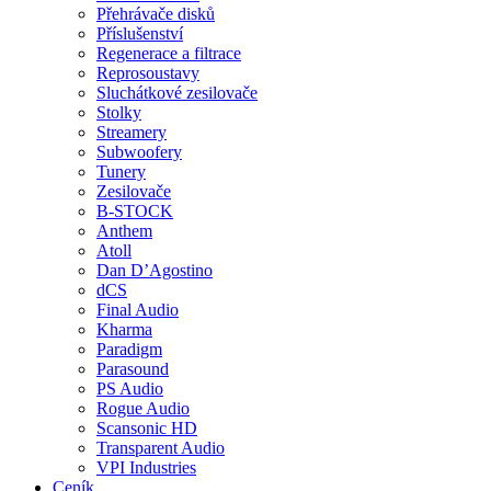
Přehrávače disků
Příslušenství
Regenerace a filtrace
Reprosoustavy
Sluchátkové zesilovače
Stolky
Streamery
Subwoofery
Tunery
Zesilovače
B-STOCK
Anthem
Atoll
Dan D’Agostino
dCS
Final Audio
Kharma
Paradigm
Parasound
PS Audio
Rogue Audio
Scansonic HD
Transparent Audio
VPI Industries
Ceník