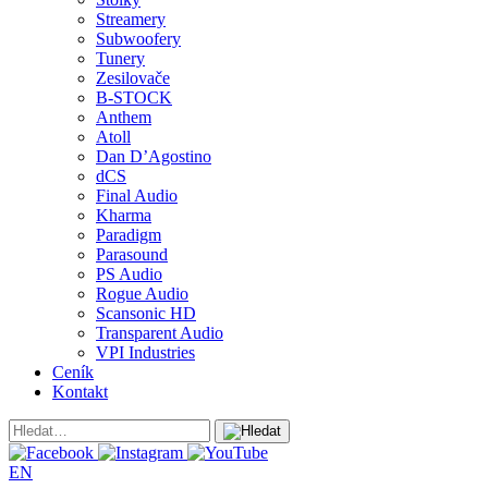
Streamery
Subwoofery
Tunery
Zesilovače
B-STOCK
Anthem
Atoll
Dan D’Agostino
dCS
Final Audio
Kharma
Paradigm
Parasound
PS Audio
Rogue Audio
Scansonic HD
Transparent Audio
VPI Industries
Ceník
Kontakt
EN