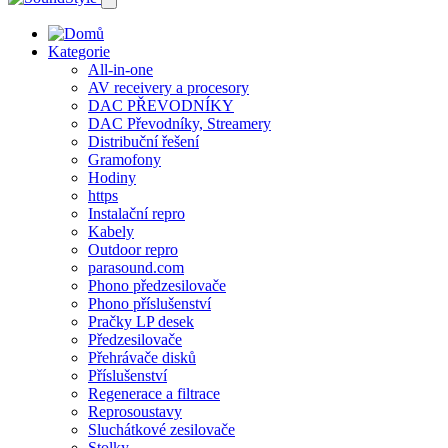
Kategorie
All-in-one
AV receivery a procesory
DAC PŘEVODNÍKY
DAC Převodníky, Streamery
Distribuční řešení
Gramofony
Hodiny
https
Instalační repro
Kabely
Outdoor repro
parasound.com
Phono předzesilovače
Phono příslušenství
Pračky LP desek
Předzesilovače
Přehrávače disků
Příslušenství
Regenerace a filtrace
Reprosoustavy
Sluchátkové zesilovače
Stolky