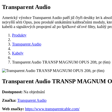
Transparent Audio
Americký výrobce Transparent Audio patří již čtyři desítky let k abso
nejvyšší sérii Opus, jsou proslulé unikátními kalibračními moduly, k
kabelů a signálových propojení až po špičkové síťové filtry, každý 
Produkty
Transparent Audio
Kabely
Transparent Audio TRANSP MAGNUM OPUS 20ft, pr (6m)
Transparent Audio TRANSP MAGNUM OPU
Dostupnost:
Na objednání
Značka:
Transparent Audio
Web značky:
https://www.transparentcable.com/