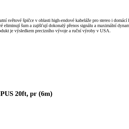
lutní světové špičce v oblasti high-endové kabeláže pro stereo i domác
teré eliminují šum a zajišťují dokonalý přenos signálu a maximální dy
produkt je výsledkem precizního vývoje a ruční výroby v USA.
S 20ft, pr (6m)