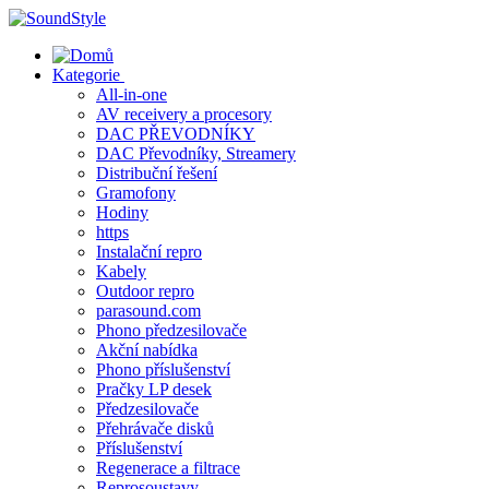
Skip
to
content
Kategorie
All-in-one
AV receivery a procesory
DAC PŘEVODNÍKY
DAC Převodníky, Streamery
Distribuční řešení
Gramofony
Hodiny
https
Instalační repro
Kabely
Outdoor repro
parasound.com
Phono předzesilovače
Akční nabídka
Phono příslušenství
Pračky LP desek
Předzesilovače
Přehrávače disků
Příslušenství
Regenerace a filtrace
Reprosoustavy