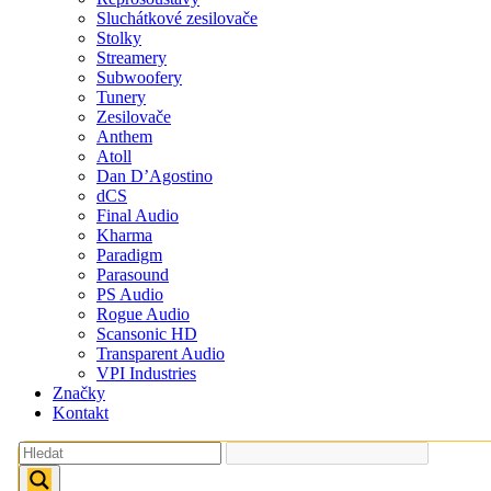
Sluchátkové zesilovače
Stolky
Streamery
Subwoofery
Tunery
Zesilovače
Anthem
Atoll
Dan D’Agostino
dCS
Final Audio
Kharma
Paradigm
Parasound
PS Audio
Rogue Audio
Scansonic HD
Transparent Audio
VPI Industries
Značky
Kontakt