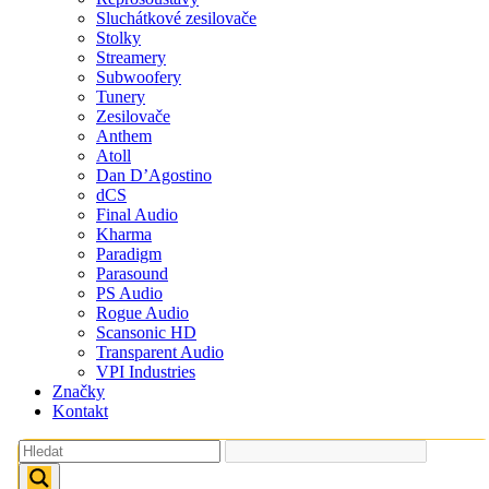
Sluchátkové zesilovače
Stolky
Streamery
Subwoofery
Tunery
Zesilovače
Anthem
Atoll
Dan D’Agostino
dCS
Final Audio
Kharma
Paradigm
Parasound
PS Audio
Rogue Audio
Scansonic HD
Transparent Audio
VPI Industries
Značky
Kontakt