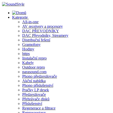
Skip
to
content
Kategorie
All-in-one
AV receivery a procesory
DAC PŘEVODNÍKY
DAC Převodníky, Streamery
Distribuční řešení
Gramofony
Hodiny
https
Instalační repro
Kabely
Outdoor repro
parasound.com
Phono předzesilovače
Akční nabídka
Phono příslušenství
Pračky LP desek
Předzesilovače
Přehrávače disků
Příslušenství
Regenerace a filtrace
Reprosoustavy