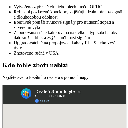
Vytvořeno z přesně vinutého plechu mědi OFHC
Robustní pozlacené konektory zajišťují ideální přenos signálu
a dlouhodobou odolnost
Efektivně přenáší zvukové signály pro hudební dopad a
suverénní výkon
Zabudovaná síť je kalibrována na délku a typ kabelu, aby
dále snížila hluk a zvýšila účinnost signálu
Upgradovatelné na propojovací kabely PLUS nebo vyšší
třídy
Zhotoveno ručně v USA
Kdo tohle zboží nabízí
Najděte svého lokálního dealera s pomocí mapy