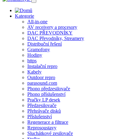
Kategorie
All-in-one
AV receivery a procesory
DAC PŘEVODNÍKY
DAC Převodníky, Streamery
Distribuční řešení
Gramofony
Hodiny
https
Instalační repro
Kabely
Outdoor repro
parasound.com
Phono předzesilovače
Phono příslušenství
Pračky LP desek
Předzesilovače
Přehrávače disků
Příslušenství
Regenerace a filtrace
Reprosoustavy
Sluchátkové zesilovače
Stolky