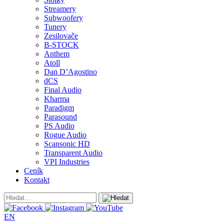
Streamery
Subwoofery
Tunery
Zesilovače
B-STOCK
Anthem
Atoll
Dan D’Agostino
dCS
Final Audio
Kharma
Paradigm
Parasound
PS Audio
Rogue Audio
Scansonic HD
Transparent Audio
VPI Industries
Ceník
Kontakt
EN