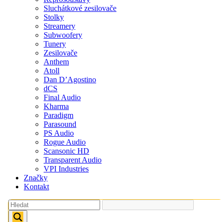
Sluchátkové zesilovače
Stolky
Streamery
Subwoofery
Tunery
Zesilovače
Anthem
Atoll
Dan D’Agostino
dCS
Final Audio
Kharma
Paradigm
Parasound
PS Audio
Rogue Audio
Scansonic HD
Transparent Audio
VPI Industries
Značky
Kontakt