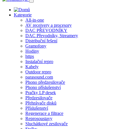
Kategorie
All-in-one
AV receivery a procesory
DAC PŘEVODNÍKY
DAC Převodníky, Streamery
Distribuční řešení
Gramofony
Hodiny
https
Instalační repro
Kabely
Outdoor repro
parasound.com
Phono předzesilovače
Phono příslušenství
Pračky LP desek
Předzesilovače
Přehrávače disků
Příslušenství
Regenerace a filtrace
Reprosoustavy
Sluchátkové zesilovače
Stolky