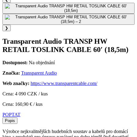
❯
Transparent Audio TRANSP HW
RETAIL TOSLINK CABLE 60′ (18,5m)
Dostupnost:
Na objednání
Značka:
Transparent Audio
Web značky:
https://www.transparentcable.com/
Cena: 4 090 CZK / kus
Cena: 160,90 € / kus
POPTAT
Popis
Výrobce nejkvalitnějších hudebních soustav a kabelů pro domácí
kino a produktů pro úpravu napájení po dobu téměř čtyř desetiletí.