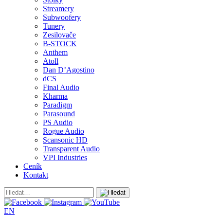
Streamery
Subwoofery
Tunery
Zesilovače
B-STOCK
Anthem
Atoll
Dan D’Agostino
dCS
Final Audio
Kharma
Paradigm
Parasound
PS Audio
Rogue Audio
Scansonic HD
Transparent Audio
VPI Industries
Ceník
Kontakt
EN