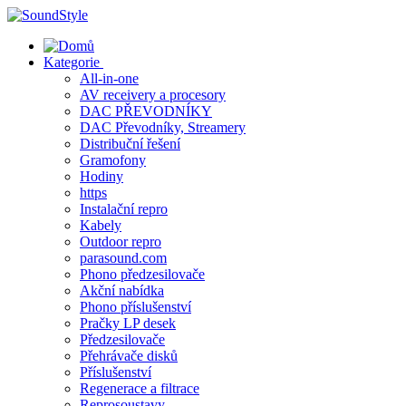
Skip
to
content
Kategorie
All-in-one
AV receivery a procesory
DAC PŘEVODNÍKY
DAC Převodníky, Streamery
Distribuční řešení
Gramofony
Hodiny
https
Instalační repro
Kabely
Outdoor repro
parasound.com
Phono předzesilovače
Akční nabídka
Phono příslušenství
Pračky LP desek
Předzesilovače
Přehrávače disků
Příslušenství
Regenerace a filtrace
Reprosoustavy