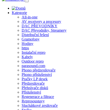
Kategorie
All-in-one
AV receivery a procesory
DAC PŘEVODNÍKY
DAC Převodníky, Streamery
Distribuční řešení
Gramofony
Hodiny
https
Instalační repro
Kabely
Outdoor repro
parasound.com
Phono předzesilovače
Phono příslušenství
Pračky LP desek
Předzesilovače
Přehrávače disků
Příslušenství
Regenerace a filtrace
Reprosoustavy
Sluchátkové zesilovače
Stolky