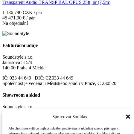
Transparent Audio TRANSP BAL OPUS 25ft, pr (7,5m)
1 136 790 CZK / pár
45 471,90 € / pár
Na objednání
Fakturační údaje
Soundstyle s.r.o.
Jaurisova 515/4
140 00 Praha 4 Michle
IČ: 033 44 649 DIČ: CZ033 44 649
Společnost je vedena u Městského soudu v Praze, C 230520.
Showroom a sklad
Soundstyle s.r.o.
Zašovská 750
Spravovat Souhlas
Valašské Meziříčí
757 01
Abychom poskytli co nejlepší služby, používáme k ukládání a/nebo přístupu k
informacím o zařízení, technologie jako jsou soubory cookies. Souhlas s těmito