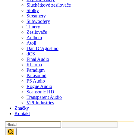
Sluchátkové zesilovače
Stolky
Streamery
Subwoofery
Tunery
Zesilovače
Anthem
Atoll
Dan D’Agostino
dCS
Final Audio
Kharma
Paradigm
Parasound
PS Audio
Rogue Audio
Scansonic HD
Transparent Audio
VPI Industries
Značky
Kontakt