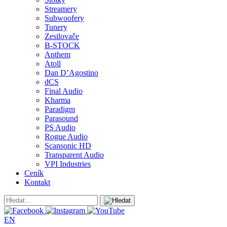
Streamery
Subwoofery
Tunery
Zesilovače
B-STOCK
Anthem
Atoll
Dan D’Agostino
dCS
Final Audio
Kharma
Paradigm
Parasound
PS Audio
Rogue Audio
Scansonic HD
Transparent Audio
VPI Industries
Ceník
Kontakt
EN