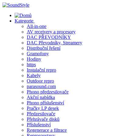
Skip
to
content
Kategorie
All-in-one
AV receivery a procesory
DAC PŘEVODNÍKY
DAC Převodníky, Streamery
Distribuční řešení
Gramofony
Hodiny
https
Instalační repro
Kabely
Outdoor repro
parasound.com
Phono předzesilovače
Akční nabídka
Phono příslušenství
Pračky LP desek
Předzesilovače
Přehrávače disků
Příslušenství
Regenerace a filtrace
Reprosoustavy