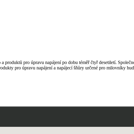
a produktů pro úpravu napájení po dobu téměř čtyř desetiletí. Společn
odukty pro úpravu napájení a napájecí šňůry určené pro milovníky hudb