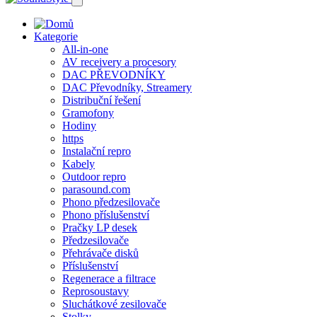
Kategorie
All-in-one
AV receivery a procesory
DAC PŘEVODNÍKY
DAC Převodníky, Streamery
Distribuční řešení
Gramofony
Hodiny
https
Instalační repro
Kabely
Outdoor repro
parasound.com
Phono předzesilovače
Phono příslušenství
Pračky LP desek
Předzesilovače
Přehrávače disků
Příslušenství
Regenerace a filtrace
Reprosoustavy
Sluchátkové zesilovače
Stolky