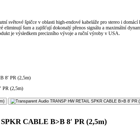
lutní světové špičce v oblasti high-endové kabeláže pro stereo i domác
teré eliminují šum a zajišťují dokonalý přenos signálu a maximální dy
produkt je výsledkem precizního vývoje a ruční výroby v USA.
 8′ PR (2,5m)
 SPKR CABLE B>B 8′ PR (2,5m)