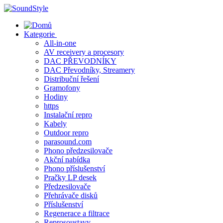
Skip
to
content
Kategorie
All-in-one
AV receivery a procesory
DAC PŘEVODNÍKY
DAC Převodníky, Streamery
Distribuční řešení
Gramofony
Hodiny
https
Instalační repro
Kabely
Outdoor repro
parasound.com
Phono předzesilovače
Akční nabídka
Phono příslušenství
Pračky LP desek
Předzesilovače
Přehrávače disků
Příslušenství
Regenerace a filtrace
Reprosoustavy