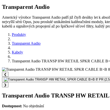
Transparent Audio
Americký výrobce Transparent Audio patří již čtyři desítky let k abso
nejvyšší sérii Opus, jsou proslulé unikátními kalibračními moduly, k
kabelů a signálových propojení až po špičkové síťové filtry, každý 
Produkty
Transparent Audio
Kabely
Transparent Audio TRANSP HW RETAIL SPKR CABLE B>B
❮
❯
Transparent Audio TRANSP HW RETAIL
Dostupnost:
Na objednání