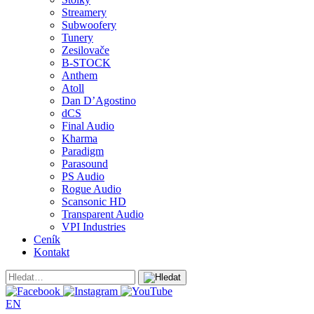
Streamery
Subwoofery
Tunery
Zesilovače
B-STOCK
Anthem
Atoll
Dan D’Agostino
dCS
Final Audio
Kharma
Paradigm
Parasound
PS Audio
Rogue Audio
Scansonic HD
Transparent Audio
VPI Industries
Ceník
Kontakt
EN