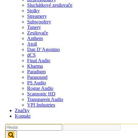
Sluchátkové zesilovače
Stolky
Streamery
Subwoofery
Tunery
Zesilovače
Anthem
Atoll
Dan D’Agostino
dCS
Final Audio
Kharma
Paradigm
Parasound
PS Audio
Rogue Audio
Scansonic HD
Transparent Audio
VPI Industries
Značky
Kontakt