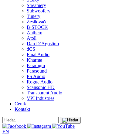
Streamery
Subwoofery
Tunery
Zesilovače
B-STOCK
Anthem
Atoll
Dan D’Agostino
dCS
Final Audio
Kharma
Paradigm
Parasound
PS Audio
Rogue Audio
Scansonic HD
Transparent Audio
VPI Industries
Ceník
Kontakt
EN