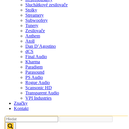
Sluchátkové zesilovače
Stolky
Streamery
Subwoofery
Tunery
Zesilovače
Anthem
Atoll
Dan D’Agostino
dCS
Final Audio
Kharma
Paradigm
Parasound
PS Audio
Rogue Audio
Scansonic HD
Transparent Audio
VPI Industries
Značky
Kontakt