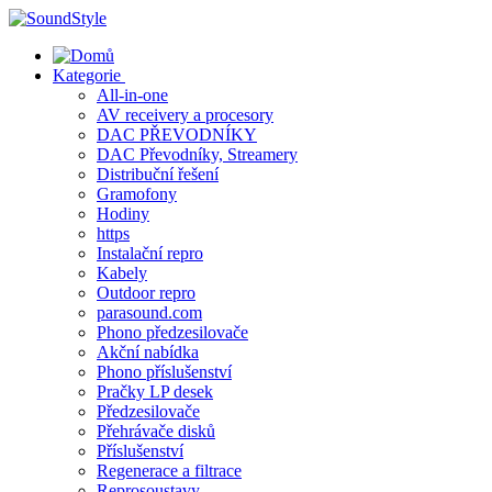
Skip
to
content
Kategorie
All-in-one
AV receivery a procesory
DAC PŘEVODNÍKY
DAC Převodníky, Streamery
Distribuční řešení
Gramofony
Hodiny
https
Instalační repro
Kabely
Outdoor repro
parasound.com
Phono předzesilovače
Akční nabídka
Phono příslušenství
Pračky LP desek
Předzesilovače
Přehrávače disků
Příslušenství
Regenerace a filtrace
Reprosoustavy