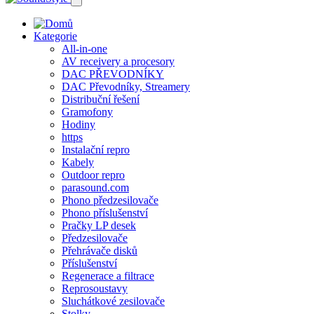
Kategorie
All-in-one
AV receivery a procesory
DAC PŘEVODNÍKY
DAC Převodníky, Streamery
Distribuční řešení
Gramofony
Hodiny
https
Instalační repro
Kabely
Outdoor repro
parasound.com
Phono předzesilovače
Phono příslušenství
Pračky LP desek
Předzesilovače
Přehrávače disků
Příslušenství
Regenerace a filtrace
Reprosoustavy
Sluchátkové zesilovače
Stolky