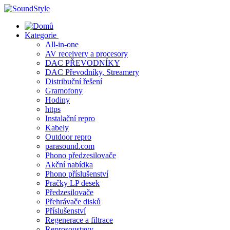
Skip
to
content
Kategorie
All-in-one
AV receivery a procesory
DAC PŘEVODNÍKY
DAC Převodníky, Streamery
Distribuční řešení
Gramofony
Hodiny
https
Instalační repro
Kabely
Outdoor repro
parasound.com
Phono předzesilovače
Akční nabídka
Phono příslušenství
Pračky LP desek
Předzesilovače
Přehrávače disků
Příslušenství
Regenerace a filtrace
Reprosoustavy