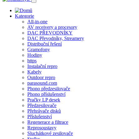
Kategorie
All-in-one
AV receivery a procesory
DAC PŘEVODNÍKY
DAC Převodníky, Streamery
Distribuční řešení
Gramofony
Hodiny
https
Instalační repro
Kabely
Outdoor repro
parasound.com
Phono předzesilovače
Phono příslušenství
Pračky LP desek
Předzesilovače
Přehrávače disků
Příslušenství
Regenerace a filtrace
Reprosoustavy
Sluchátkové zesilovače
Stolky