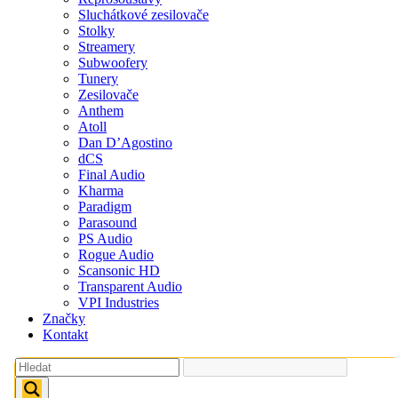
Sluchátkové zesilovače
Stolky
Streamery
Subwoofery
Tunery
Zesilovače
Anthem
Atoll
Dan D’Agostino
dCS
Final Audio
Kharma
Paradigm
Parasound
PS Audio
Rogue Audio
Scansonic HD
Transparent Audio
VPI Industries
Značky
Kontakt