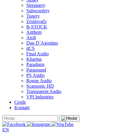
Streamery
Subwoofery
Tunery
Zesilovače
B-STOCK
Anthem
Atoll
Dan D’Agostino
dCS
Final Audio
Kharma
Paradigm
Parasound
PS Audio
Rogue Audio
Scansonic HD
Transparent Audio
VPI Industries
Ceník
Kontakt
EN