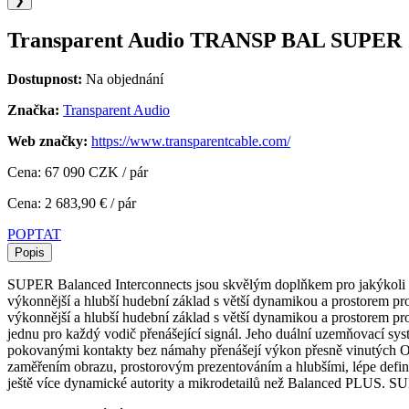
❯
Transparent Audio TRANSP BAL SUPER 10
Dostupnost:
Na objednání
Značka:
Transparent Audio
Web značky:
https://www.transparentcable.com/
Cena: 67 090 CZK / pár
Cena: 2 683,90 € / pár
POPTAT
Popis
SUPER Balanced Interconnects jsou skvělým doplňkem pro jakýkoli 
výkonnější a hlubší hudební základ s větší dynamikou a prostorem p
výkonnější a hlubší hudební základ s větší dynamikou a prostorem p
jednu pro každý vodič přenášející signál. Jeho duální uzemňovací syst
pokovanými kontakty bez námahy přenášejí výkon přesně vinutých O
zaměřením obrazu, prostorovým prezentováním a hlubšími, lépe defi
ještě více dynamické autority a mikrodetailů než Balanced PLUS. 