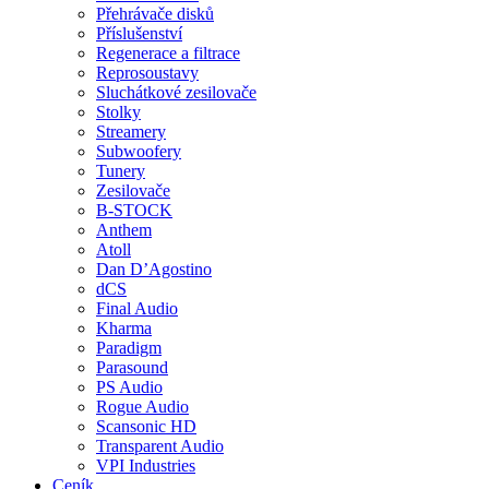
Přehrávače disků
Příslušenství
Regenerace a filtrace
Reprosoustavy
Sluchátkové zesilovače
Stolky
Streamery
Subwoofery
Tunery
Zesilovače
B-STOCK
Anthem
Atoll
Dan D’Agostino
dCS
Final Audio
Kharma
Paradigm
Parasound
PS Audio
Rogue Audio
Scansonic HD
Transparent Audio
VPI Industries
Ceník