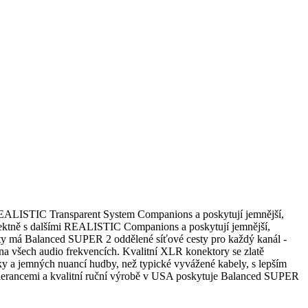
REALISTIC Transparent System Companions a poskytují jemnější,
rfektně s dalšími REALISTIC Companions a poskytují jemnější,
enty má Balanced SUPER 2 oddělené síťové cesty pro každý kanál -
u na všech audio frekvencích. Kvalitní XLR konektory se zlatě
 a jemných nuancí hudby, než typické vyvážené kabely, s lepším
olerancemi a kvalitní ruční výrobě v USA poskytuje Balanced SUPER