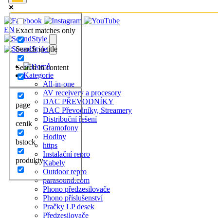
EN
Exact matches only
Search in title
Search in content
Kategorie
All-in-one
AV receivery a procesory
DAC PŘEVODNÍKY
page
DAC Převodníky, Streamery
Distribuční řešení
cenik
Gramofony
Hodiny
bstock
https
Instalační repro
produkty
Kabely
Outdoor repro
parasound.com
Phono předzesilovače
Phono příslušenství
Pračky LP desek
Předzesilovače