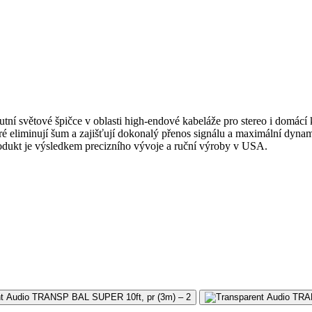
lutní světové špičce v oblasti high-endové kabeláže pro stereo i domác
teré eliminují šum a zajišťují dokonalý přenos signálu a maximální dy
produkt je výsledkem precizního vývoje a ruční výroby v USA.