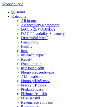
Skip
to
content
Kategorie
All-in-one
AV receivery a procesory
DAC PŘEVODNÍKY
DAC Převodníky, Streamery
Distribuční řešení
Gramofony
Hodiny
https
Instalační repro
Kabely
Outdoor repro
parasound.com
Phono předzesilovače
Akční nabídka
Phono příslušenství
Pračky LP desek
Předzesilovače
Přehrávače disků
Příslušenství
Regenerace a filtrace
Reprosoustavy