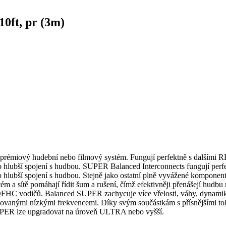
ft, pr (3m)
prémiový hudební nebo filmový systém. Fungují perfektně s dalšími 
ro hlubší spojení s hudbou. SUPER Balanced Interconnects fungují pe
ro hlubší spojení s hudbou. Stejně jako ostatní plně vyvážené kompon
ém a sítě pomáhají řídit šum a rušení, čímž efektivněji přenášejí hudb
FHC vodičů. Balanced SUPER zachycuje více vřelosti, váhy, dynamiky
novanými nízkými frekvencemi. Díky svým součástkám s přísnějšími t
SUPER lze upgradovat na úroveň ULTRA nebo vyšší.