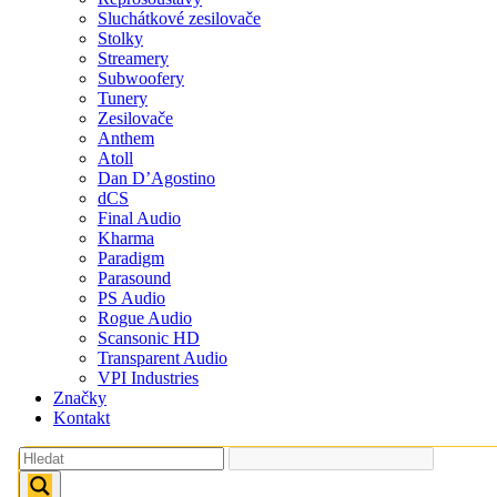
Sluchátkové zesilovače
Stolky
Streamery
Subwoofery
Tunery
Zesilovače
Anthem
Atoll
Dan D’Agostino
dCS
Final Audio
Kharma
Paradigm
Parasound
PS Audio
Rogue Audio
Scansonic HD
Transparent Audio
VPI Industries
Značky
Kontakt