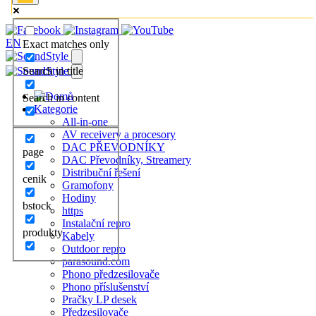
EN
Exact matches only
Search in title
Search in content
Kategorie
All-in-one
AV receivery a procesory
DAC PŘEVODNÍKY
page
DAC Převodníky, Streamery
Distribuční řešení
cenik
Gramofony
Hodiny
bstock
https
Instalační repro
produkty
Kabely
Outdoor repro
parasound.com
Phono předzesilovače
Phono příslušenství
Pračky LP desek
Předzesilovače