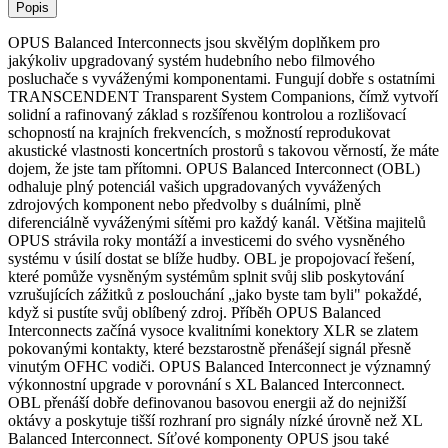
Popis
OPUS Balanced Interconnects jsou skvělým doplňkem pro
jakýkoliv upgradovaný systém hudebního nebo filmového
posluchače s vyváženými komponentami. Fungují dobře s ostatními
TRANSCENDENT Transparent System Companions, čímž vytvoří
solidní a rafinovaný základ s rozšířenou kontrolou a rozlišovací
schopností na krajních frekvencích, s možností reprodukovat
akustické vlastnosti koncertních prostorů s takovou věrností, že máte
dojem, že jste tam přítomni. OPUS Balanced Interconnect (OBL)
odhaluje plný potenciál vašich upgradovaných vyvážených
zdrojových komponent nebo předvolby s duálními, plně
diferenciálně vyváženými sítěmi pro každý kanál. Většina majitelů
OPUS strávila roky montáží a investicemi do svého vysněného
systému v úsilí dostat se blíže hudby. OBL je propojovací řešení,
které pomůže vysněným systémům splnit svůj slib poskytování
vzrušujících zážitků z poslouchání „jako byste tam byli" pokaždé,
když si pustíte svůj oblíbený zdroj. Příběh OPUS Balanced
Interconnects začíná vysoce kvalitními konektory XLR se zlatem
pokovanými kontakty, které bezstarostně přenášejí signál přesně
vinutým OFHC vodiči. OPUS Balanced Interconnect je významný
výkonnostní upgrade v porovnání s XL Balanced Interconnect.
OBL přenáší dobře definovanou basovou energii až do nejnižší
oktávy a poskytuje tišší rozhraní pro signály nízké úrovně než XL
Balanced Interconnect. Síťové komponenty OPUS jsou také