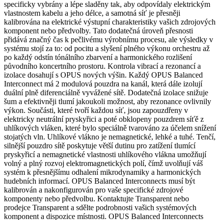
specificky vybrány a lépe sladěny tak, aby odpovídaly elektrickým
vlastnostem kabelu a jeho délce, a samotná síť je přesněji
kalibrována na elektrické výstupní charakteristiky vašich zdrojových
komponent nebo předvolby. Tato dodatečná úroveň přesnosti
přidává značný čas k pečlivému výrobnímu procesu, ale výsledky v
systému stojí za to: od pocitu a slyšení plného výkonu orchestru až
po každý odstín tónálního zbarvení a harmonického rozlišení
původního koncertního prostoru. Kontrola vibrací a rezonancí a
izolace dosahují s OPUS nových výšin. Každý OPUS Balanced
Interconnect má 2 modulová pouzdra na kanál, která dále izolují
duální plně diferenciálně vyvážené sítě. Dodatečná izolace snižuje
šum a efektivněji tlumí jakoukoli možnost, aby rezonance ovlivnily
výkon. Součásti, které tvoří každou síť, jsou zapouzdřeny v
elektricky neutrální pryskyřici a poté obklopeny pouzdrem síťě z
uhlíkových vláken, které bylo speciálně tvarováno za účelem snížení
stojatých vln. Uhlíkové vlákno je nemagnetické, lehké a tuhé. Tenčí,
silnější pouzdro sítě poskytuje větší dutinu pro zatížení tlumící
pryskyřicí a nemagnetické vlastnosti uhlíkového vlákna umožňují
volný a plný rozvoj elektromagnetických polí, čímž uvolňují váš
systém k přesnějšímu odhalení mikrodynamiky a harmonických
hudebních informací. OPUS Balanced Interconnects musí být
kalibrován a nakonfigurován pro vaše specifické zdrojové
komponenty nebo předvolbu. Kontaktujte Transparent nebo
prodejce Transparent a sdělte podrobnosti vašich systémových
komponent a dispozice místnosti. OPUS Balanced Interconnects