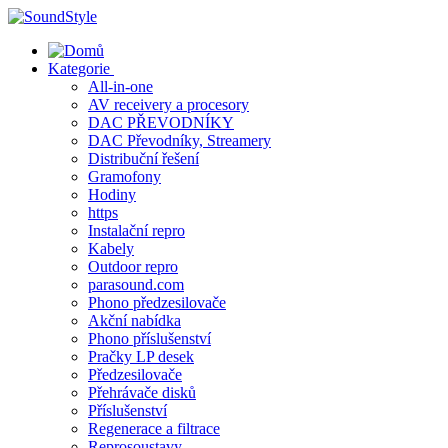
Skip
to
content
Kategorie
All-in-one
AV receivery a procesory
DAC PŘEVODNÍKY
DAC Převodníky, Streamery
Distribuční řešení
Gramofony
Hodiny
https
Instalační repro
Kabely
Outdoor repro
parasound.com
Phono předzesilovače
Akční nabídka
Phono příslušenství
Pračky LP desek
Předzesilovače
Přehrávače disků
Příslušenství
Regenerace a filtrace
Reprosoustavy