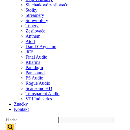
Sluchátkové zesilovače
Stolky
Streamery
Subwoofery
Tunery
Zesilovače
Anthem
Atoll
Dan D’Agostino
dCS
Final Audio
Kharma
Paradigm
Parasound
PS Audio
Rogue Audio
Scansonic HD
Transparent Audio
VPI Industries
Značky
Kontakt