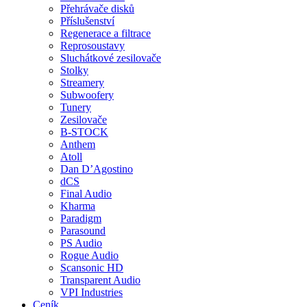
Přehrávače disků
Příslušenství
Regenerace a filtrace
Reprosoustavy
Sluchátkové zesilovače
Stolky
Streamery
Subwoofery
Tunery
Zesilovače
B-STOCK
Anthem
Atoll
Dan D’Agostino
dCS
Final Audio
Kharma
Paradigm
Parasound
PS Audio
Rogue Audio
Scansonic HD
Transparent Audio
VPI Industries
Ceník