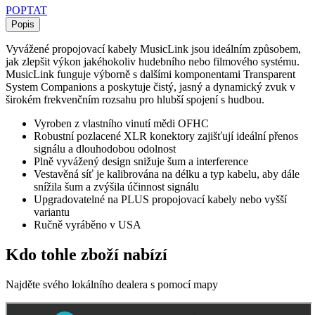
POPTAT
Popis
Vyvážené propojovací kabely MusicLink jsou ideálním způsobem,
jak zlepšit výkon jakéhokoliv hudebního nebo filmového systému.
MusicLink funguje výborně s dalšími komponentami Transparent
System Companions a poskytuje čistý, jasný a dynamický zvuk v
širokém frekvenčním rozsahu pro hlubší spojení s hudbou.
Vyroben z vlastního vinutí mědi OFHC
Robustní pozlacené XLR konektory zajišťují ideální přenos
signálu a dlouhodobou odolnost
Plně vyvážený design snižuje šum a interference
Vestavěná síť je kalibrována na délku a typ kabelu, aby dále
snížila šum a zvýšila účinnost signálu
Upgradovatelné na PLUS propojovací kabely nebo vyšší
variantu
Ručně vyráběno v USA
Kdo tohle zboží nabízí
Najděte svého lokálního dealera s pomocí mapy