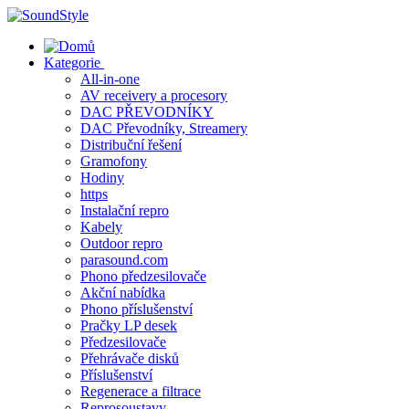
Skip
to
content
Kategorie
All-in-one
AV receivery a procesory
DAC PŘEVODNÍKY
DAC Převodníky, Streamery
Distribuční řešení
Gramofony
Hodiny
https
Instalační repro
Kabely
Outdoor repro
parasound.com
Phono předzesilovače
Akční nabídka
Phono příslušenství
Pračky LP desek
Předzesilovače
Přehrávače disků
Příslušenství
Regenerace a filtrace
Reprosoustavy