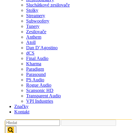
Sluchátkové zesilovače
Stolky
Streamery
Subwoofery
Tunery
Zesilovače
Anthem
Atoll
Dan D’Agostino
dCS
Final Audio
Kharma
Paradigm
Parasound
PS Audio
Rogue Audio
Scansonic HD
Transparent Audio
VPI Industries
Značky
Kontakt