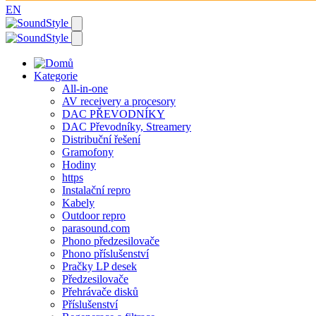
EN
Kategorie
All-in-one
AV receivery a procesory
DAC PŘEVODNÍKY
DAC Převodníky, Streamery
Distribuční řešení
Gramofony
Hodiny
https
Instalační repro
Kabely
Outdoor repro
parasound.com
Phono předzesilovače
Phono příslušenství
Pračky LP desek
Předzesilovače
Přehrávače disků
Příslušenství