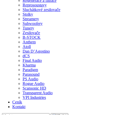
Regenerace a filtrace
Reprosoustavy
Sluchátkové zesilovače
Stolky
Streamery
Subwoofery
Tunery
Zesilovače
B-STOCK
Anthem
Atoll
Dan D’Agostino
dCS
Final Audio
Kharma
Paradigm
Parasound
PS Audio
Rogue Audio
Scansonic HD
Transparent Audio
VPI Industries
Ceník
Kontakt