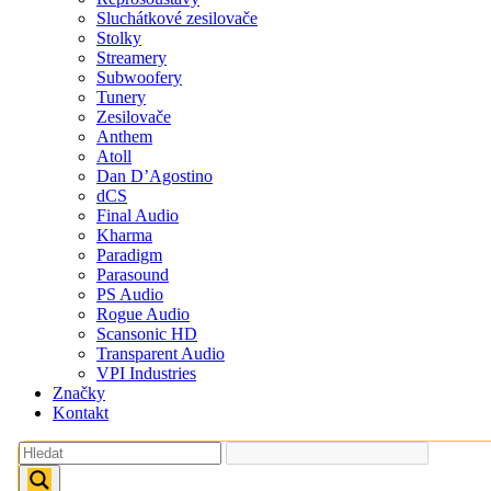
Sluchátkové zesilovače
Stolky
Streamery
Subwoofery
Tunery
Zesilovače
Anthem
Atoll
Dan D’Agostino
dCS
Final Audio
Kharma
Paradigm
Parasound
PS Audio
Rogue Audio
Scansonic HD
Transparent Audio
VPI Industries
Značky
Kontakt