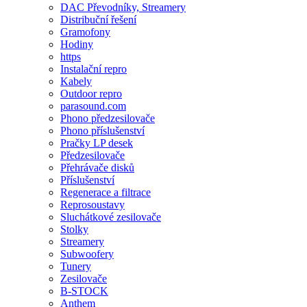
DAC Převodníky, Streamery
Distribuční řešení
Gramofony
Hodiny
https
Instalační repro
Kabely
Outdoor repro
parasound.com
Phono předzesilovače
Phono příslušenství
Pračky LP desek
Předzesilovače
Přehrávače disků
Příslušenství
Regenerace a filtrace
Reprosoustavy
Sluchátkové zesilovače
Stolky
Streamery
Subwoofery
Tunery
Zesilovače
B-STOCK
Anthem