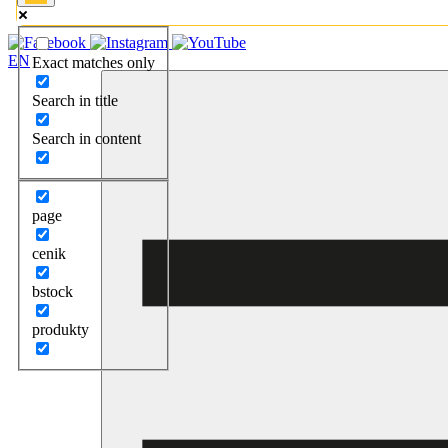
EN
Exact matches only
Search in title
Search in content
page
cenik
bstock
produkty