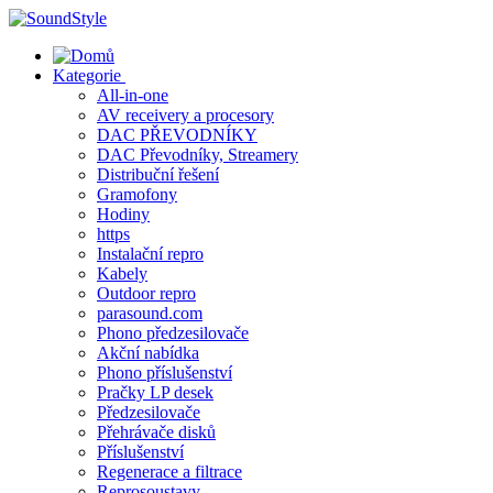
Skip
to
content
Kategorie
All-in-one
AV receivery a procesory
DAC PŘEVODNÍKY
DAC Převodníky, Streamery
Distribuční řešení
Gramofony
Hodiny
https
Instalační repro
Kabely
Outdoor repro
parasound.com
Phono předzesilovače
Akční nabídka
Phono příslušenství
Pračky LP desek
Předzesilovače
Přehrávače disků
Příslušenství
Regenerace a filtrace
Reprosoustavy