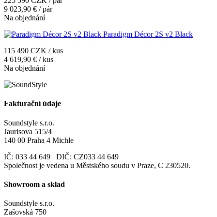
225 590 CZK / pár
9 023,90 € / pár
Na objednání
Paradigm Décor 2S v2 Black
115 490 CZK / kus
4 619,90 € / kus
Na objednání
Fakturační údaje
Soundstyle s.r.o.
Jaurisova 515/4
140 00 Praha 4 Michle
IČ: 033 44 649 DIČ: CZ033 44 649
Společnost je vedena u Městského soudu v Praze, C 230520.
Showroom a sklad
Soundstyle s.r.o.
Zašovská 750