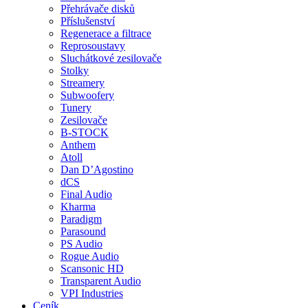
Přehrávače disků
Příslušenství
Regenerace a filtrace
Reprosoustavy
Sluchátkové zesilovače
Stolky
Streamery
Subwoofery
Tunery
Zesilovače
B-STOCK
Anthem
Atoll
Dan D’Agostino
dCS
Final Audio
Kharma
Paradigm
Parasound
PS Audio
Rogue Audio
Scansonic HD
Transparent Audio
VPI Industries
Ceník