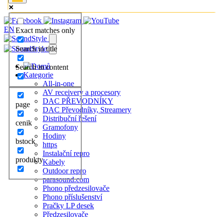
EN
Exact matches only
Search in title
Search in content
Kategorie
All-in-one
AV receivery a procesory
DAC PŘEVODNÍKY
page
DAC Převodníky, Streamery
Distribuční řešení
cenik
Gramofony
Hodiny
bstock
https
Instalační repro
produkty
Kabely
Outdoor repro
parasound.com
Phono předzesilovače
Phono příslušenství
Pračky LP desek
Předzesilovače