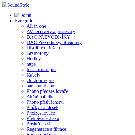
Skip
to
content
Kategorie
All-in-one
AV receivery a procesory
DAC PŘEVODNÍKY
DAC Převodníky, Streamery
Distribuční řešení
Gramofony
Hodiny
https
Instalační repro
Kabely
Outdoor repro
parasound.com
Phono předzesilovače
Akční nabídka
Phono příslušenství
Pračky LP desek
Předzesilovače
Přehrávače disků
Příslušenství
Regenerace a filtrace
Reprosoustavy