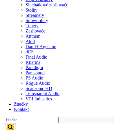
Sluchátkové zesilovače
Stolky
Streamery
Subwoofery
Tunery
Zesilovače
Anthem
Atoll
Dan D’Agostino
dCS
Final Audio
Kharma
Paradigm
Parasound
PS Audio
Rogue Audio
Scansonic HD
Transparent Audio
VPI Industries
Značky
Kontakt