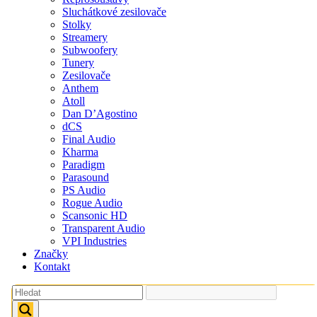
Sluchátkové zesilovače
Stolky
Streamery
Subwoofery
Tunery
Zesilovače
Anthem
Atoll
Dan D’Agostino
dCS
Final Audio
Kharma
Paradigm
Parasound
PS Audio
Rogue Audio
Scansonic HD
Transparent Audio
VPI Industries
Značky
Kontakt