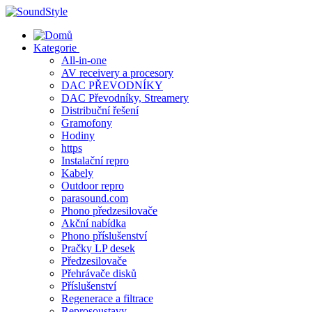
Skip
to
content
Kategorie
All-in-one
AV receivery a procesory
DAC PŘEVODNÍKY
DAC Převodníky, Streamery
Distribuční řešení
Gramofony
Hodiny
https
Instalační repro
Kabely
Outdoor repro
parasound.com
Phono předzesilovače
Akční nabídka
Phono příslušenství
Pračky LP desek
Předzesilovače
Přehrávače disků
Příslušenství
Regenerace a filtrace
Reprosoustavy