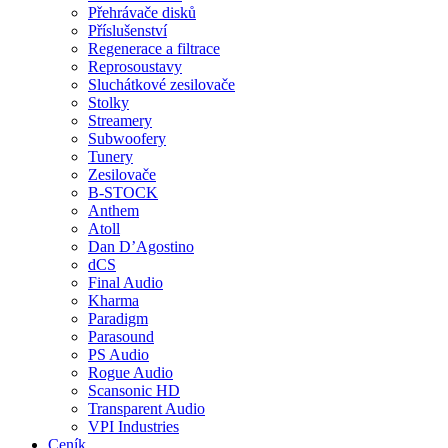
Přehrávače disků
Příslušenství
Regenerace a filtrace
Reprosoustavy
Sluchátkové zesilovače
Stolky
Streamery
Subwoofery
Tunery
Zesilovače
B-STOCK
Anthem
Atoll
Dan D’Agostino
dCS
Final Audio
Kharma
Paradigm
Parasound
PS Audio
Rogue Audio
Scansonic HD
Transparent Audio
VPI Industries
Ceník