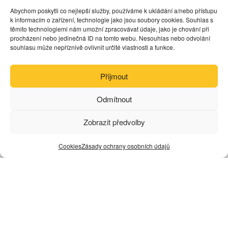
Abychom poskytli co nejlepší služby, používáme k ukládání a/nebo přístupu
k informacím o zařízení, technologie jako jsou soubory cookies. Souhlas s
×
těmito technologiemi nám umožní zpracovávat údaje, jako je chování při
procházení nebo jedinečná ID na tomto webu. Nesouhlas nebo odvolání
souhlasu může nepříznivě ovlivnit určité vlastnosti a funkce.
Akční nabídka
Ex-demo, rozbalené nebo výprodejové
Přijmout
produkty za zvýhodněné ceny. Špičkové hi-fi
přístroje za bezkonkurenční cenu — vyberte si
Odmítnout
v naší akční sekci.
Zobrazit předvolby
Prohlédnout nabídku
Cookies
Zásady ochrany osobních údajů
Novinky
NOVINKA